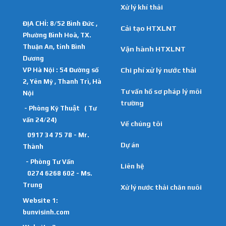
Xử lý khí thải
ĐỊA CHỈ: 8/52 Bình Đức ,
Cải tạo HTXLNT
Phường Bình Hoà, TX.
Thuận An, tỉnh Bình
Vận hành HTXLNT
Dương
VP Hà Nội : 54 Đường số
Chi phí xử lý nước thải
2, Yên Mỹ , Thanh Trì, Hà
Tư vấn hồ sơ pháp lý môi
Nội
trường
- Phòng Kỹ Thuật ( Tư
vấn 24/24)
Về chúng tôi
0917 34 75 78 - Mr.
Dự án
Thành
- Phòng Tư Vấn
Liên hệ
0274 6268 602 - Ms.
Trung
Xử lý nước thải chăn nuôi
Website 1:
bunvisinh.com