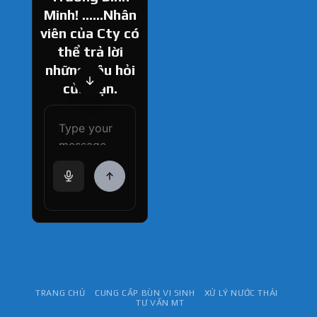
Minh! ......Nhân
viên của Cty có
thể trả lời
những câu hỏi
của bạn.
How can I help
you today?
TRANG CHỦ
CUNG CẤP BÙN VI SINH
XỬ LÝ NƯỚC THẢI
TƯ VẤN MT