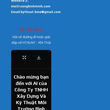
Website 2:
moitruongbinhminh.com
Email:kythuat.bme@gmail.com
HỖ TRỢ VỚI AI
Hỏi về đường đi hoặc giải
đáp về HTXLNT - Khí Thải
Chào mừng bạn
đến với AI của
Công Ty TNHH
Xây Dựng Và
Kỹ Thuật Môi
Trường Bình