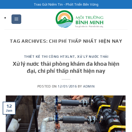
Skip
Trao Gửi Niềm Tin - Phát Triển Bền Vững
to
content
TAG ARCHIVES:
CHI PHÍ THẤP NHẤT HIỆN NAY
THIẾT KẾ THI CÔNG HTXLNT
,
XỬ LÝ NƯỚC THẢI
Xử lý nước thải phòng khám đa khoa hiện
đại, chi phí thấp nhất hiện nay
POSTED ON
12/01/2016
BY
ADMIN
12
Jan