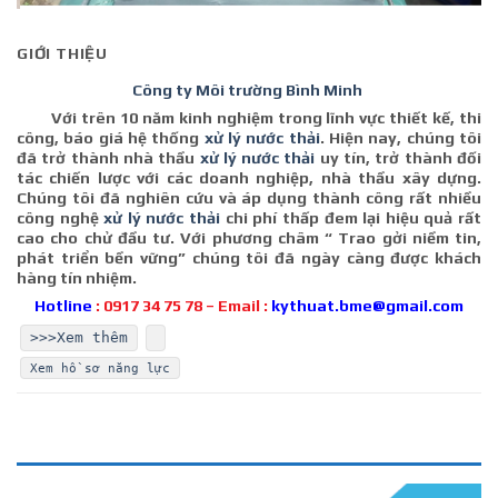
GIỚI THIỆU
Công ty Môi trường Bình Minh
Với trên 10 năm kinh nghiệm trong lĩnh vực thiết kế, thi
công, báo giá hệ thống
xử lý nước thải
. Hiện nay, chúng tôi
đã trở thành nhà thầu
xử lý nước thải
uy tín, trở thành đối
tác chiến lược với các doanh nghiệp, nhà thầu xây dựng.
Chúng tôi đã nghiên cứu và áp dụng thành công rất nhiều
công nghệ
xử lý nước thải
chi phí thấp đem lại hiệu quả rất
cao cho chử đầu tư. Với phương châm “ Trao gởi niềm tin,
phát triển bền vững” chúng tôi đã ngày càng được khách
hàng tín nhiệm.
Hotline
:
0917 34 75 78 –
Email :
kythuat.bme@gmail.com
>>>Xem thêm
Xem hồ sơ năng lực