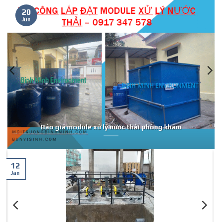
20
Jun
Báo giá module xử lý nước thải phòng khám
12
Jan