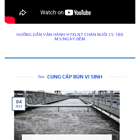
HƯỚNG DẪN VẬN HÀNH HTXLNT CHĂN NUÔI CS 180
M3/NGÀY.ĐÊM
CUNG CẤP BÙN VI SINH
04
Oct