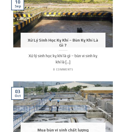
10
Sep
Xử Lý Sinh Học Kỵ Khí – Bùn Kỵ Khí Là
Gì ?
Xử lý sinh học kỵ khí là gì – bùn vi sinh kỵ
khí là [...]
8 COMMENTS
03
Oct
Mua bùn vi sinh chất lượng