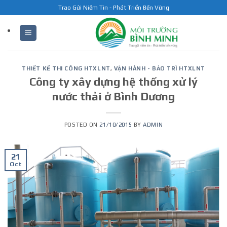
Skip
Trao Gửi Niềm Tin - Phát Triển Bền Vững
to
content
THIẾT KẾ THI CÔNG HTXLNT
,
VẬN HÀNH - BẢO TRÌ HTXLNT
Công ty xây dựng hệ thống xử lý
nước thải ở Bình Dương
POSTED ON
21/10/2015
BY
ADMIN
21
Oct