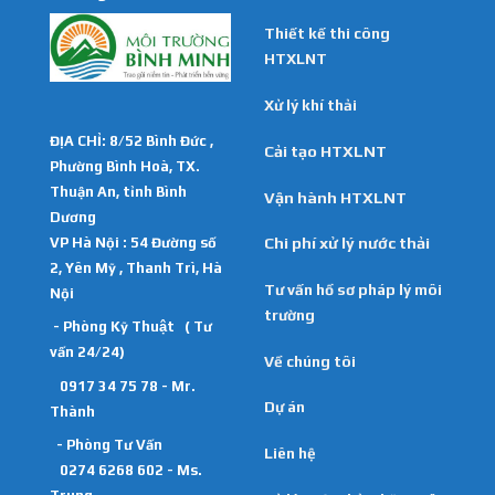
Thiết kế thi công
HTXLNT
Xử lý khí thải
ĐỊA CHỈ: 8/52 Bình Đức ,
Cải tạo HTXLNT
Phường Bình Hoà, TX.
Thuận An, tỉnh Bình
Vận hành HTXLNT
Dương
VP Hà Nội : 54 Đường số
Chi phí xử lý nước thải
2, Yên Mỹ , Thanh Trì, Hà
Tư vấn hồ sơ pháp lý môi
Nội
trường
- Phòng Kỹ Thuật ( Tư
vấn 24/24)
Về chúng tôi
0917 34 75 78 - Mr.
Dự án
Thành
- Phòng Tư Vấn
Liên hệ
0274 6268 602 - Ms.