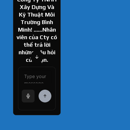
Xây Dựng Và
Kỹ Thuật Môi
Trường Bình
Minh! ......Nhân
viên của Cty có
thể trả lời
những câu hỏi
của bạn.
How can I help
you today?