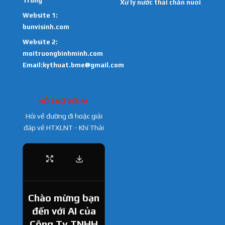
Trung
Xử lý nước thải chăn nuôi
Website 1:
bunvisinh.com
Website 2:
moitruongbinhminh.com
Email:kythuat.bme@gmail.com
HỖ TRỢ VỚI AI
Hỏi về đường đi hoặc giải
đáp về HTXLNT - Khí Thải
Chào mừng bạn
đến với AI của
Công Ty TNHH