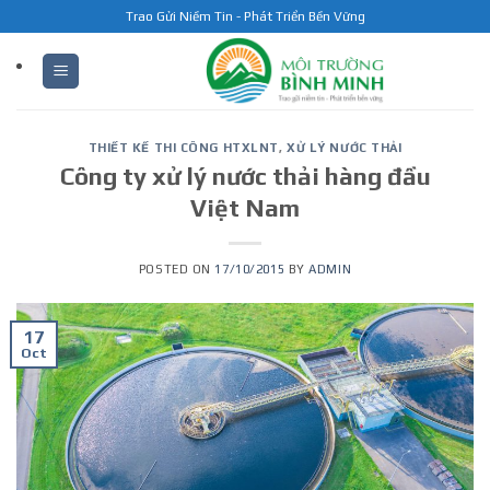
Skip
Trao Gửi Niềm Tin - Phát Triển Bền Vững
to
content
THIẾT KẾ THI CÔNG HTXLNT
,
XỬ LÝ NƯỚC THẢI
Công ty xử lý nước thải hàng đầu
Việt Nam
POSTED ON
17/10/2015
BY
ADMIN
17
Oct