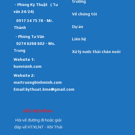
trường
- Phòng Kỹ Thuật ( Tư
vấn 24/24)
Về chúng tôi
0917 34 75 78 - Mr.
Dự án
Thành
- Phòng Tư Vấn
Liên hệ
0274 6268 602 - Ms.
Trung
Xử lý nước thải chăn nuôi
Website 1:
bunvisinh.com
Website 2:
moitruongbinhminh.com
Email:kythuat.bme@gmail.com
HỖ TRỢ VỚI AI
Hỏi về đường đi hoặc giải
đáp về HTXLNT - Khí Thải