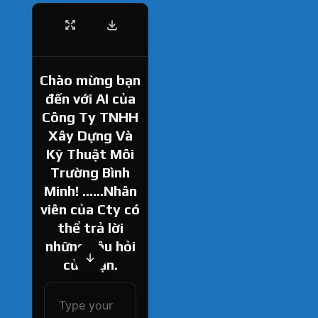
Chào mừng bạn
đến với AI của
Công Ty TNHH
Xây Dựng Và
Kỹ Thuật Môi
Trường Bình
Minh! ......Nhân
viên của Cty có
thể trả lời
những câu hỏi
của bạn.
How can I help
you today?