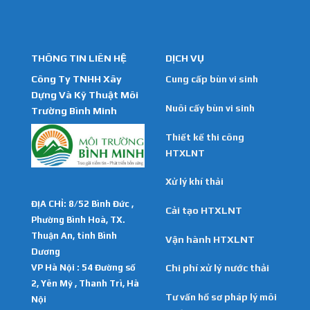
THÔNG TIN LIÊN HỆ
DỊCH VỤ
Công Ty TNHH Xây
Cung cấp bùn vi sinh
Dựng Và Kỹ Thuật Môi
Nuôi cấy bùn vi sinh
Trường Bình Minh
Thiết kế thi công
HTXLNT
Xử lý khí thải
ĐỊA CHỈ: 8/52 Bình Đức ,
Cải tạo HTXLNT
Phường Bình Hoà, TX.
Thuận An, tỉnh Bình
Vận hành HTXLNT
Dương
VP Hà Nội : 54 Đường số
Chi phí xử lý nước thải
2, Yên Mỹ , Thanh Trì, Hà
Tư vấn hồ sơ pháp lý môi
Nội