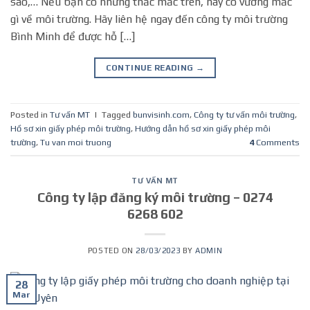
sao,… Nếu bạn có những thắc mắc trên, hay có vướng mắc
gì về môi trường. Hãy liên hệ ngay đến công ty môi trường
Bình Minh để được hỗ […]
CONTINUE READING
→
Posted in
Tư vấn MT
|
Tagged
bunvisinh.com
,
Công ty tư vấn môi trường
,
Hồ sơ xin giấy phép môi trường
,
Hướng dẫn hồ sơ xin giấy phép môi
trường
,
Tu van moi truong
4
Comments
TƯ VẤN MT
Công ty lập đăng ký môi trường – 0274
6268 602
POSTED ON
28/03/2023
BY
ADMIN
28
Mar