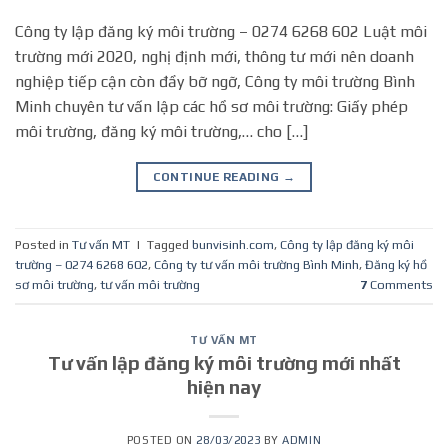
Công ty lập đăng ký môi trường – 0274 6268 602 Luật môi
trường mới 2020, nghị định mới, thông tư mới nên doanh
nghiệp tiếp cận còn đầy bỡ ngỡ, Công ty môi trường Bình
Minh chuyên tư vấn lập các hồ sơ môi trường: Giấy phép
môi trường, đăng ký môi trường,… cho […]
CONTINUE READING
→
Posted in
Tư vấn MT
|
Tagged
bunvisinh.com
,
Công ty lập đăng ký môi
trường – 0274 6268 602
,
Công ty tư vấn môi trường Bình Minh
,
Đăng ký hồ
sơ môi trường
,
tư vấn môi trường
7
Comments
TƯ VẤN MT
Tư vấn lập đăng ký môi trường mới nhất
hiện nay
POSTED ON
28/03/2023
BY
ADMIN