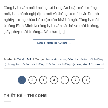
Công ty tư vấn môi trường tại Long An Luật môi trường
mới, ban hành nghị định mới và thông tư mới, các Doanh
nghiệp trong khâu tiếp cận còn khá bỡ ngỡ. Công ty môi
trường Bình Minh là công ty tư vấn các hồ sơ môi trường,
giấy phép môi trường… Nếu bạn […]
CONTINUE READING
→
Posted in
Tư vấn MT
|
Tagged
bunvisinh.com
,
Công ty tư vấn môi trường
tại Long An
,
tư vấn môi trường
,
Tư vấn môi trường tại Long An
1
Comment
1
2
3
4
…
7
THIẾT KẾ – THI CÔNG