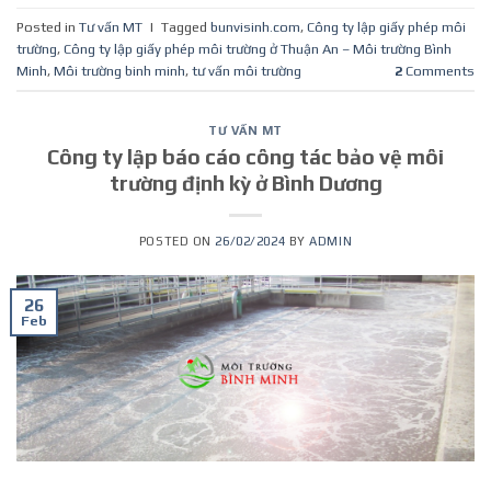
Posted in
Tư vấn MT
|
Tagged
bunvisinh.com
,
Công ty lập giấy phép môi
trường
,
Công ty lập giấy phép môi trường ở Thuận An – Môi trường Bình
Minh
,
Môi trường binh minh
,
tư vấn môi trường
2
Comments
TƯ VẤN MT
Công ty lập báo cáo công tác bảo vệ môi
trường định kỳ ở Bình Dương
POSTED ON
26/02/2024
BY
ADMIN
26
Feb