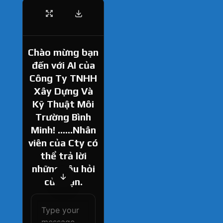
Chào mừng bạn
đến với AI của
Công Ty TNHH
Xây Dựng Và
Kỹ Thuật Môi
Trường Bình
Minh! ......Nhân
viên của Cty có
thể trả lời
những câu hỏi
của bạn.
How can I help
you today?