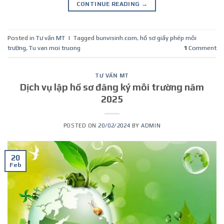
CONTINUE READING
→
Posted in
Tư vấn MT
|
Tagged
bunvisinh.com
,
hồ sơ giấy phép môi
trường
,
Tu van moi truong
1
Comment
TƯ VẤN MT
Dịch vụ lập hồ sơ đăng ký môi trường năm
2025
POSTED ON
20/02/2024
BY
ADMIN
20
Feb