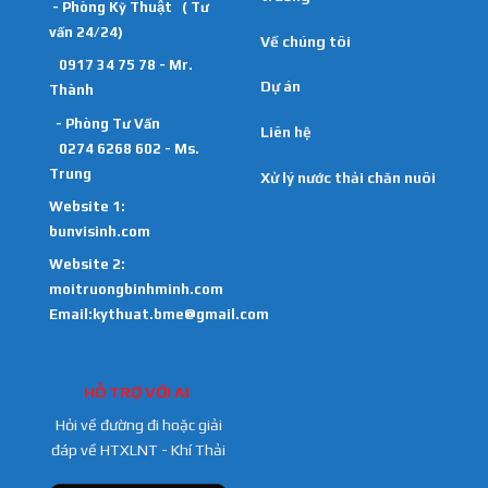
- Phòng Kỹ Thuật ( Tư
vấn 24/24)
Về chúng tôi
0917 34 75 78 - Mr.
Dự án
Thành
- Phòng Tư Vấn
Liên hệ
0274 6268 602 - Ms.
Trung
Xử lý nước thải chăn nuôi
Website 1:
bunvisinh.com
Website 2:
moitruongbinhminh.com
Email:kythuat.bme@gmail.com
HỖ TRỢ VỚI AI
Hỏi về đường đi hoặc giải
đáp về HTXLNT - Khí Thải