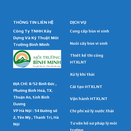
THÔNG TIN LIÊN HỆ
DỊCH VỤ
Công Ty TNHH Xây
Cung cấp bùn vi sinh
Dựng Và Kỹ Thuật Môi
Nuôi cấy bùn vi sinh
Trường Bình Minh
Thiết kế thi công
HTXLNT
Xử lý khí thải
ĐỊA CHỈ: 8/52 Bình Đức ,
Cải tạo HTXLNT
Phường Bình Hoà, TX.
Thuận An, tỉnh Bình
Vận hành HTXLNT
Dương
VP Hà Nội : 54 Đường số
Chi phí xử lý nước thải
2, Yên Mỹ , Thanh Trì, Hà
Tư vấn hồ sơ pháp lý môi
Nội
trường