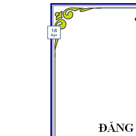
18
Apr