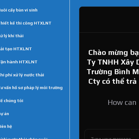
uôi cấy bùn vi sinh
hiết kế thi công HTXLNT
ử lý khí thải
ải tạo HTXLNT
Chào mừng bạn
Ty TNHH Xây 
Vận hành HTXLNT
Trường Bình Min
hi phí xử lý nước thải
Cty có thể trả
ư vấn hồ sơ pháp lý môi trường
ề chúng tôi
How can I
ự án
iên hệ