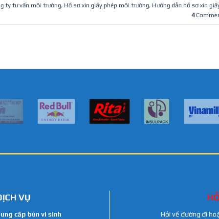
g ty tư vấn môi trường
,
Hồ sơ xin giấy phép môi trường
,
Hướng dẫn hồ sơ xin giấ
4
Commen
DỊCH VỤ
HỖ
ung cấp bùn vi sinh
Hỏi về đường đi ho