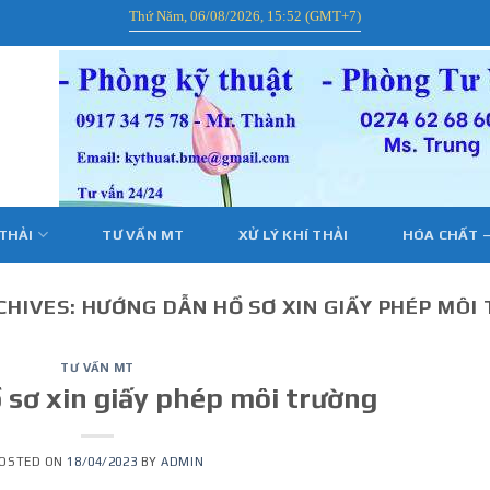
Thứ Năm, 06/08/2026, 15:52 (GMT+7)
 THẢI
TƯ VẤN MT
XỬ LÝ KHÍ THẢI
HÓA CHẤT –
CHIVES:
HƯỚNG DẪN HỒ SƠ XIN GIẤY PHÉP MÔI
TƯ VẤN MT
sơ xin giấy phép môi trường
OSTED ON
18/04/2023
BY
ADMIN