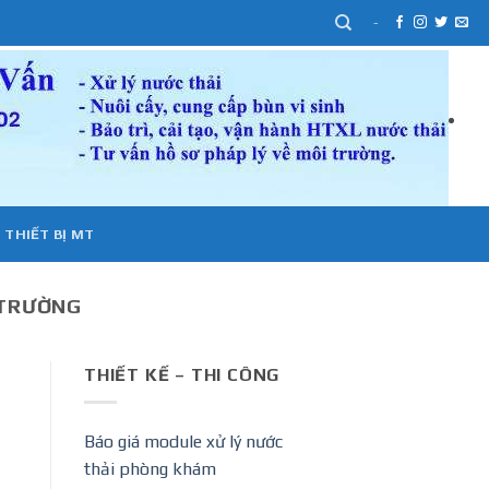
-
 THIẾT BỊ MT
 TRƯỜNG
THIẾT KẾ – THI CÔNG
Báo giá module xử lý nước
thải phòng khám