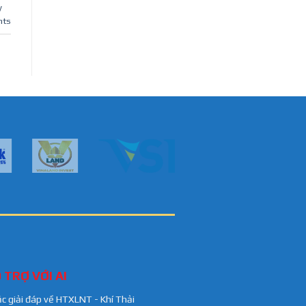
y
ts
 TRỢ VỚI AI
ặc giải đáp về HTXLNT - Khí Thải