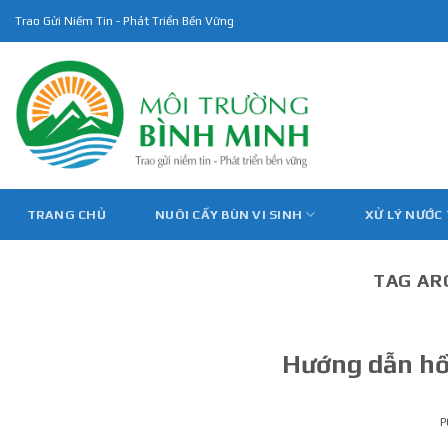
Skip
Trao Gửi Niềm Tin - Phát Triển Bền Vững
to
content
TRANG CHỦ
NUÔI CẤY BÙN VI SINH
XỬ LÝ NƯỚC
TAG AR
Hướng dẫn hồ 
P