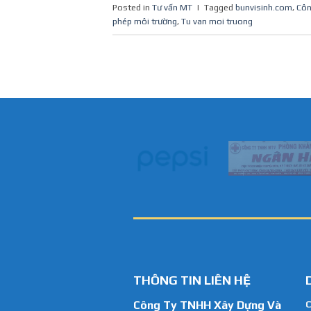
Posted in
Tư vấn MT
|
Tagged
bunvisinh.com
,
Côn
phép môi trường
,
Tu van moi truong
THÔNG TIN LIÊN HỆ
Công Ty TNHH Xây Dựng Và
C