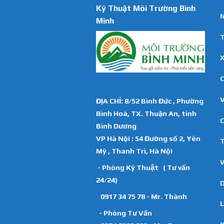
Kỹ Thuật Môi Trường Bình
N
Minh
T
X
C
ĐỊA CHỈ: 8/52 Bình Đức , Phường
Bình Hoà, TX. Thuận An, tỉnh
C
Bình Dương
VP Hà Nội : 54 Đường số 2, Yên
T
Mỹ , Thanh Trì, Hà Nội
V
- Phòng Kỹ Thuật ( Tư vấn
24/24)
D
0917 34 75 78 - Mr. Thành
L
- Phòng Tư Vấn