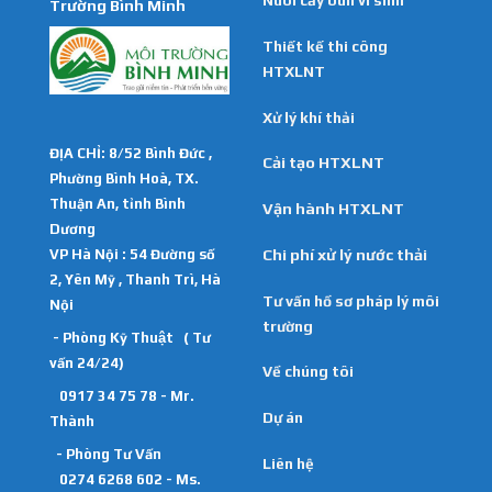
Nuôi cấy bùn vi sinh
Trường Bình Minh
Thiết kế thi công
HTXLNT
Xử lý khí thải
ĐỊA CHỈ: 8/52 Bình Đức ,
Cải tạo HTXLNT
Phường Bình Hoà, TX.
Thuận An, tỉnh Bình
Vận hành HTXLNT
Dương
VP Hà Nội : 54 Đường số
Chi phí xử lý nước thải
2, Yên Mỹ , Thanh Trì, Hà
Tư vấn hồ sơ pháp lý môi
Nội
trường
- Phòng Kỹ Thuật ( Tư
vấn 24/24)
Về chúng tôi
0917 34 75 78 - Mr.
Dự án
Thành
- Phòng Tư Vấn
Liên hệ
0274 6268 602 - Ms.