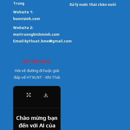
Trung
Xử lý nước thải chăn nuôi
Website 1:
bunvisinh.com
Website 2:
moitruongbinhminh.com
Email:kythuat.bme@gmail.com
HỖ TRỢ VỚI AI
Hỏi về đường đi hoặc giải
đáp về HTXLNT - Khí Thải
Chào mừng bạn
đến với AI của