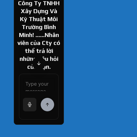
Công Ty TNHH
Xây Dựng Và
Kỹ Thuật Môi
Trường Bình
Minh! ......Nhân
viên của Cty có
thể trả lời
những câu hỏi
của bạn.
How can I help
you today?