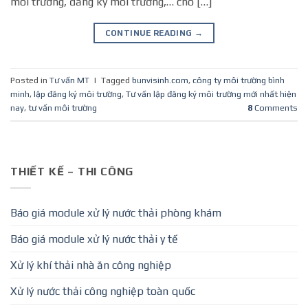
môi trường, đăng ký môi trường,… cho […]
CONTINUE READING
→
Posted in
Tư vấn MT
|
Tagged
bunvisinh.com
,
công ty môi trường bình
minh
,
lập đăng ký môi trường
,
Tư vấn lập đăng ký môi trường mới nhất hiện
nay
,
tư vấn môi trường
8
Comments
THIẾT KẾ – THI CÔNG
Báo giá module xử lý nước thải phòng khám
Báo giá module xử lý nước thải y tế
Xử lý khí thải nhà ăn công nghiệp
Xử lý nước thải công nghiệp toàn quốc