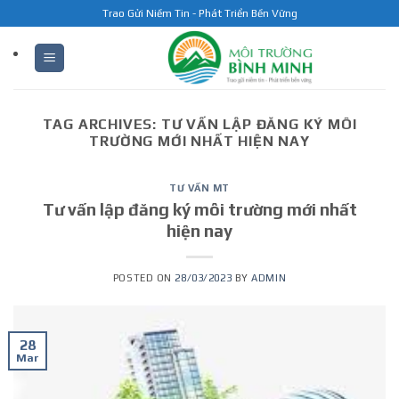
Skip
Trao Gửi Niềm Tin - Phát Triển Bền Vững
to
content
TAG ARCHIVES:
TƯ VẤN LẬP ĐĂNG KÝ MÔI
TRƯỜNG MỚI NHẤT HIỆN NAY
TƯ VẤN MT
Tư vấn lập đăng ký môi trường mới nhất
hiện nay
POSTED ON
28/03/2023
BY
ADMIN
28
Mar