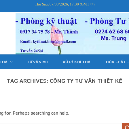
Thứ Sáu, 07/08/2026, 17:30 (GMT+7)
 THẢI
TƯ VẤN MT
XỬ LÝ KHÍ THẢI
HÓA CHẤT –
TAG ARCHIVES:
CÔNG TY TƯ VẤN THIẾT KẾ
ng for. Perhaps searching can help.