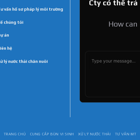
Cty có thể trả
ư vấn hồ sơ pháp lý môi trường
ề chúng tôi
How can I
ự án
iên hệ
ử lý nước thải chăn nuôi
TRANG CHỦ
CUNG CẤP BÙN VI SINH
XỬ LÝ NƯỚC THẢI
TƯ VẤN MT