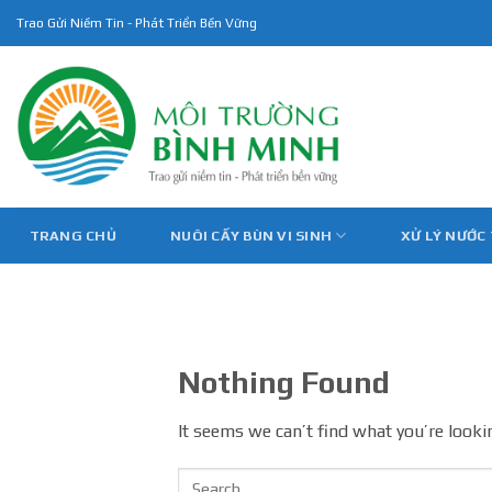
Skip
Trao Gửi Niềm Tin - Phát Triển Bền Vững
to
content
TRANG CHỦ
NUÔI CẤY BÙN VI SINH
XỬ LÝ NƯỚC
Nothing Found
It seems we can’t find what you’re looki