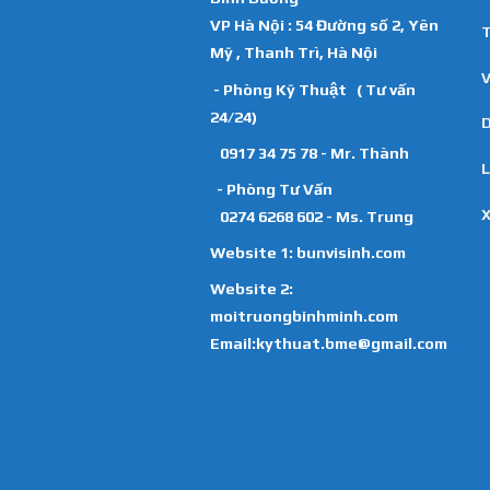
VP Hà Nội : 54 Đường số 2, Yên
T
Mỹ , Thanh Trì, Hà Nội
V
- Phòng Kỹ Thuật ( Tư vấn
24/24)
D
0917 34 75 78 - Mr. Thành
L
- Phòng Tư Vấn
X
0274 6268 602 - Ms. Trung
Website 1:
bunvisinh.com
Website 2:
moitruongbinhminh.com
Email:kythuat.bme@gmail.com