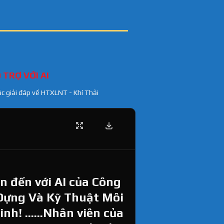
 TRỢ VỚI AI
ặc giải đáp về HTXLNT - Khí Thải
 đến với AI của Công
Dựng Và Kỹ Thuật Môi
h! ......Nhân viên của