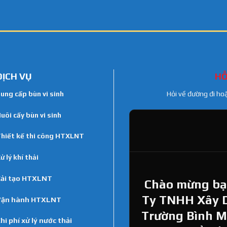
DỊCH VỤ
HỖ
ung cấp bùn vi sinh
Hỏi về đường đi ho
uôi cấy bùn vi sinh
hiết kế thi công HTXLNT
ử lý khí thải
ải tạo HTXLNT
Chào mừng bạn
Ty TNHH Xây 
Vận hành HTXLNT
Trường Bình Min
hi phí xử lý nước thải