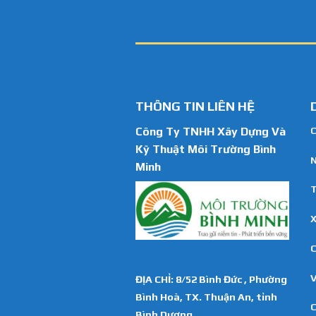
THÔNG TIN LIÊN HỆ
Công Ty TNHH Xây Dựng Và
C
Kỹ Thuật Môi Trường Bình
N
Minh
T
X
C
ĐỊA CHỈ: 8/52 Bình Đức , Phường
Bình Hoà, TX. Thuận An, tỉnh
C
Bình Dương