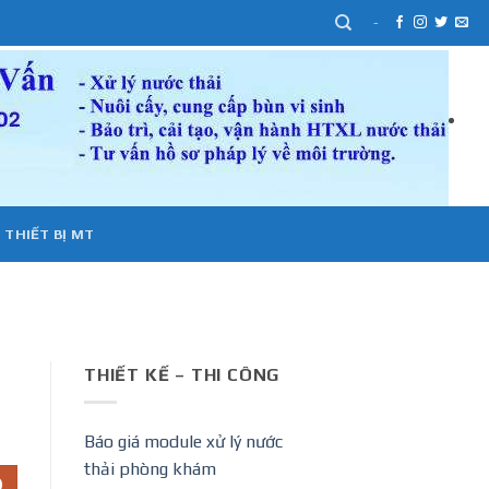
-
 THIẾT BỊ MT
THIẾT KẾ – THI CÔNG
Báo giá module xử lý nước
thải phòng khám