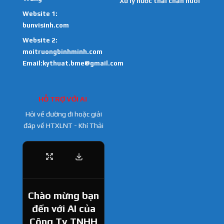
Xử lý nước thải chăn nuôi
Website 1:
bunvisinh.com
Website 2:
moitruongbinhminh.com
Email:kythuat.bme@gmail.com
HỖ TRỢ VỚI AI
Hỏi về đường đi hoặc giải
đáp về HTXLNT - Khí Thải
Chào mừng bạn
đến với AI của
Công Ty TNHH