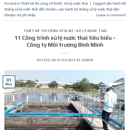
Posted in
Thiết kế thi công HTXLNT
,
Xử lý nước thải
|
Tagged
vận hành hệ
thống xử lý nước thải dệt nhuộm
,
vận hành hệ thống xử lý nước thải dệt
nhuộm chi phí thấp
Leave a comment
THIẾT KẾ THI CÔNG HTXLNT
,
XỬ LÝ NƯỚC THẢI
11 Công trình xử lý nước thải tiêu biểu –
Công ty Môi trường Bình Minh
POSTED ON
01/03/2016
BY
ADMIN
01
Mar