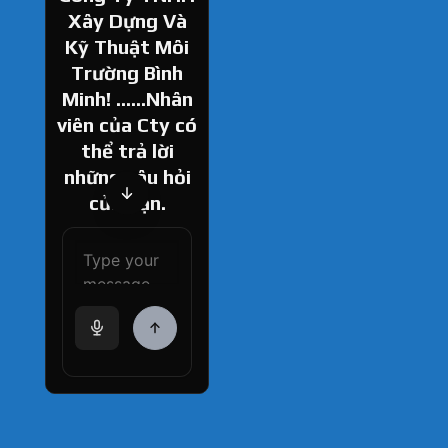
Xây Dựng Và
Kỹ Thuật Môi
Trường Bình
Minh! ......Nhân
viên của Cty có
thể trả lời
những câu hỏi
của bạn.
How can I help
you today?