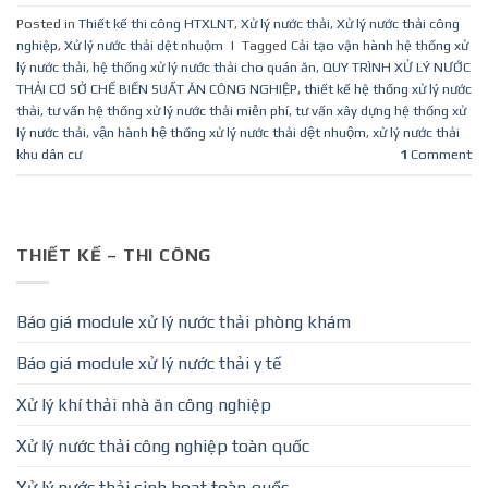
Posted in
Thiết kế thi công HTXLNT
,
Xử lý nước thải
,
Xử lý nước thải công
nghiệp
,
Xử lý nước thải dệt nhuộm
|
Tagged
Cải tạo vận hành hệ thống xử
lý nước thải
,
hệ thống xử lý nước thải cho quán ăn
,
QUY TRÌNH XỬ LÝ NƯỚC
THẢI CƠ SỞ CHẾ BIẾN SUẤT ĂN CÔNG NGHIỆP
,
thiết kế hệ thống xử lý nước
thải
,
tư vấn hệ thống xử lý nước thải miễn phí
,
tư vấn xây dựng hệ thống xử
lý nước thải
,
vận hành hệ thống xử lý nước thải dệt nhuộm
,
xử lý nước thải
khu dân cư
1
Comment
THIẾT KẾ – THI CÔNG
Báo giá module xử lý nước thải phòng khám
Báo giá module xử lý nước thải y tế
Xử lý khí thải nhà ăn công nghiệp
Xử lý nước thải công nghiệp toàn quốc
Xử lý nước thải sinh hoạt toàn quốc