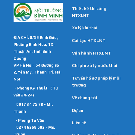
Thiết kế thi công
HTXLNT
Xử lý khí thải
ĐỊA CHỈ: 8/52 Bình Đức ,
Cải tạo HTXLNT
Phường Bình Hoà, TX.
Thuận An, tỉnh Bình
Vận hành HTXLNT
Dương
VP Hà Nội : 54 Đường số
Chi phí xử lý nước thải
2, Yên Mỹ , Thanh Trì, Hà
Tư vấn hồ sơ pháp lý môi
Nội
trường
- Phòng Kỹ Thuật ( Tư
vấn 24/24)
Về chúng tôi
0917 34 75 78 - Mr.
Dự án
Thành
- Phòng Tư Vấn
Liên hệ
0274 6268 602 - Ms.
Trung