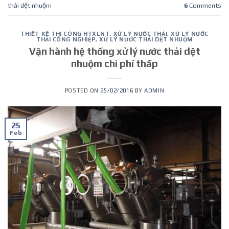
thải dệt nhuộm
6
Comments
THIẾT KẾ THI CÔNG HTXLNT
,
XỬ LÝ NƯỚC THẢI
,
XỬ LÝ NƯỚC
THẢI CÔNG NGHIỆP
,
XỬ LÝ NƯỚC THẢI DỆT NHUỘM
Vận hành hệ thống xử lý nước thải dệt
nhuộm chi phí thấp
POSTED ON
25/02/2016
BY
ADMIN
25
Feb