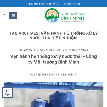
Skip
Trao Gửi Niềm Tin - Phát Triển Bền Vững
to
content
TAG ARCHIVES:
VẬN HÀNH HỆ THỐNG XỬ LÝ
NƯỚC THẢI DỆT NHUỘM
THIẾT KẾ THI CÔNG HTXLNT
,
XỬ LÝ NƯỚC THẢI
Vận hành hệ thống xử lý nước thải – Công
ty Môi trường Bình Minh
POSTED ON
13/04/2016
BY
ADMIN
13
Apr