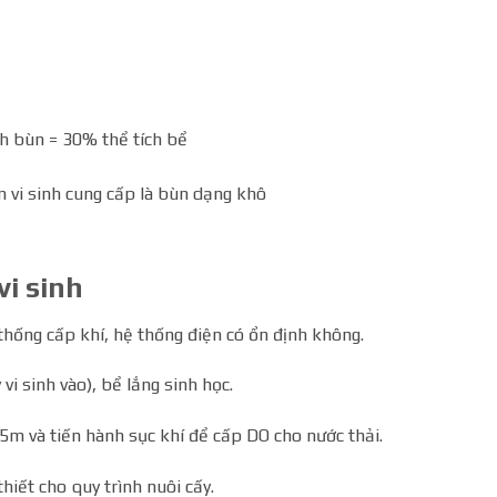
ch bùn = 30% thể tích bể
n vi sinh cung cấp là bùn dạng khô
vi sinh
hống cấp khí, hệ thống điện có ổn định không.
 vi sinh vào), bể lắng sinh học.
5m và tiến hành sục khí để cấp DO cho nước thải.
thiết cho quy trình nuôi cấy.