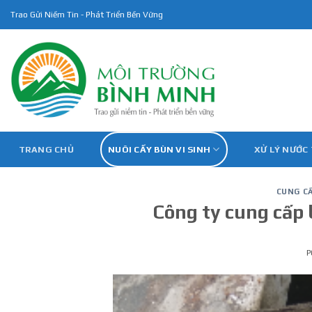
Skip
Trao Gửi Niềm Tin - Phát Triển Bền Vững
to
content
TRANG CHỦ
NUÔI CẤY BÙN VI SINH
XỬ LÝ NƯỚC
CUNG CẤ
Công ty cung cấp b
P