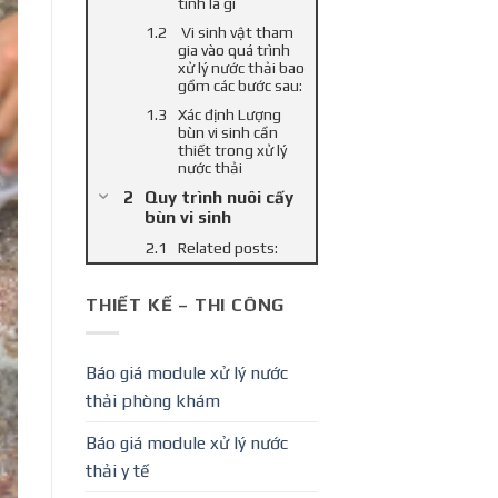
tính là gì
Vi sinh vật tham
gia vào quá trình
xử lý nước thải bao
gồm các bước sau:
Xác định Lượng
bùn vi sinh cần
thiết trong xử lý
nước thải
Quy trình nuôi cấy
bùn vi sinh
Related posts:
THIẾT KẾ – THI CÔNG
Báo giá module xử lý nước
thải phòng khám
Báo giá module xử lý nước
thải y tế