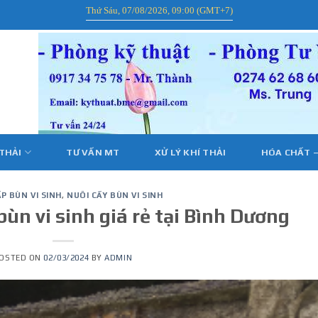
Thứ Sáu, 07/08/2026, 09:00 (GMT+7)
 THẢI
TƯ VẤN MT
XỬ LÝ KHÍ THẢI
HÓA CHẤT –
P BÙN VI SINH
,
NUÔI CẤY BÙN VI SINH
ùn vi sinh giá rẻ tại Bình Dương
OSTED ON
02/03/2024
BY
ADMIN