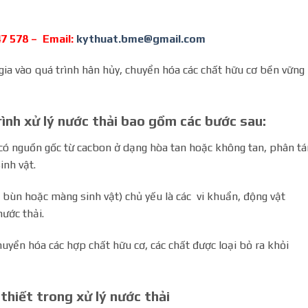
47 578 – Email:
kythuat.bme@gmail.com
m gia vào quá trình hân hủy, chuyển hóa các chất hữu cơ bền vững
rình xử lý nước thải bao gồm các bước sau:
 có nguồn gốc từ cacbon ở dạng hòa tan hoặc không tan, phân tá
inh vật.
g bùn hoặc màng sinh vật) chủ yếu là các vi khuẩn, động vật
nước thải.
huyển hóa các hợp chất hữu cơ, các chất được loại bỏ ra khỏi
 thiết trong xử lý nước thải