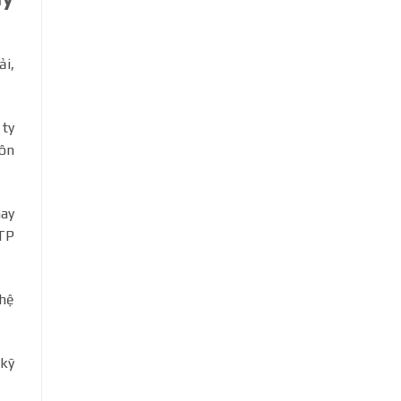
ải,
 ty
uôn
nay
 TP
 hệ
 kỹ