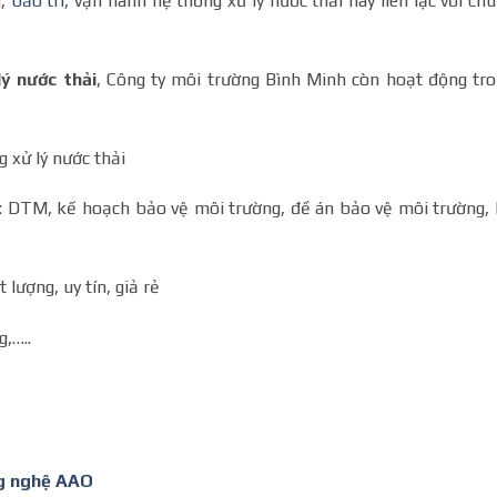
g,
bảo trì
, vận hành hệ thống xử lý nước thải hãy liên lạc với ch
lý nước thải
, Công ty môi trường Bình Minh còn hoạt động tr
 xử lý nước thải
TM, kế hoạch bảo vệ môi trường, đề án bảo vệ môi trường,
ượng, uy tín, giả rẻ
,…..
ng nghệ AAO