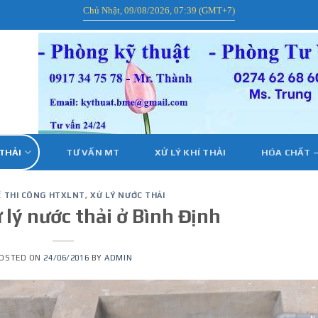
Chủ Nhật, 09/08/2026, 07:39 (GMT+7)
 THẢI
TƯ VẤN MT
XỬ LÝ KHÍ THẢI
HÓA CHẤT –
Ế THI CÔNG HTXLNT
,
XỬ LÝ NƯỚC THẢI
 lý nước thải ở Bình Định
OSTED ON
24/06/2016
BY
ADMIN