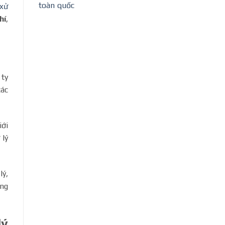
toàn quốc
xử
hí
,
 ty
các
iới
 lý
lý,
ông
lý