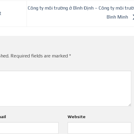
Công ty môi trường ở Bình Định – Công ty môi trư
t
Bình Minh
shed.
Required fields are marked
*
ail
Website