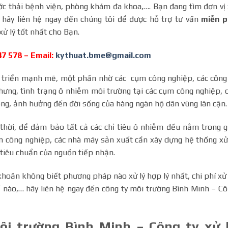
ước thải bệnh viện, phòng khám đa khoa,…. Bạn đang tìm đơn vị
g hãy liên hệ ngay đến chúng tôi để được hỗ trợ tư vấn
miễn p
ử lý tốt nhất cho Bạn.
47 578 – Email:
kythuat.bme@gmail.com
 triển mạnh mẽ, một phần nhờ các cụm công nghiệp, các công
hưng, tình trạng ô nhiễm môi trường tại các cụm công nghiệp, 
ọng, ảnh hưởng đến đời sống của hàng ngàn hộ dân vùng lân cận.
thời, để đảm bảo tất cả các chỉ tiêu ô nhiễm đều nằm trong g
ụm công nghiệp, các nhà máy sản xuất cần xây dựng hệ thống xử
tiêu chuẩn của nguồn tiếp nhận.
hoăn không biết phương pháp nào xử lý hợp lý nhất, chi phí xử 
ế nào,… hãy liên hệ ngay đến công ty môi trường Bình Minh – C
ôi trường Bình Minh – Công ty xử 