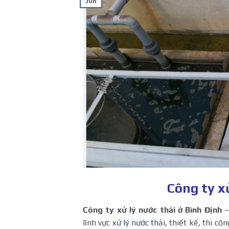
Jun
Công ty xử
Công ty xử lý nước thải ở Bình Định
–
lĩnh vực
xử lý nước thải
, thiết kế, thi cô