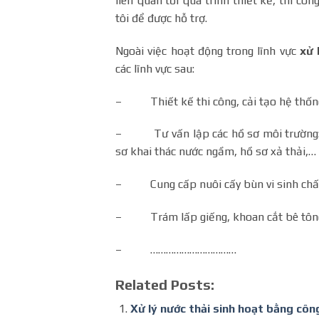
liên quan tới quá trình thiết kế, thi côn
tôi để được hỗ trợ.
Ngoài việc hoạt động trong lĩnh vực
xử 
các lĩnh vực sau:
– Thiết kế thi công, cải tạo hệ thống
– Tư vấn lập các hồ sơ môi trường: D
sơ khai thác nước ngầm, hồ sơ xả thải,…
– Cung cấp nuôi cấy bùn vi sinh chất l
– Trám lấp giếng, khoan cắt bê tông
– ……………………………
Related Posts:
Xử lý nước thải sinh hoạt bằng cô