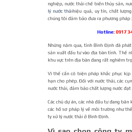
nghiệp, nước thải chế biến thủy sản, n
lý nước thải
hiệu quả, uy tín, chất lượn
chúng tôi đảm bảo đưa ra phương pháp x
Hotline
: 0917 3
Những năm qua, tỉnh Bình Định đã phát
sản xuất đầu tư vào địa bàn tỉnh. Thế n
khu vực trên địa bàn đang rất nghiêm tr
Vì thế cần có biện pháp khắc phục kịp 
hạn cho phép. Đối với nước thải, các c
nước thải, đảm bảo chất lượng nước đạt 
Các chủ dự án, các nhà đầu tư đang băn k
các hồ sơ pháp lý về môi trường như th
ty xử lý nước thải ở Bình Định.
Vì sao chọn công ty m