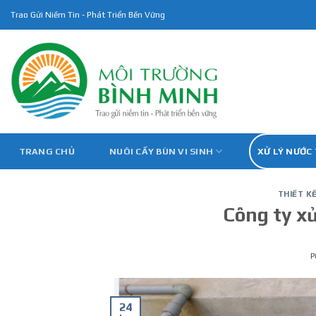
Skip
Trao Gửi Niềm Tin - Phát Triển Bền Vững
to
content
TRANG CHỦ
NUÔI CẤY BÙN VI SINH
XỬ LÝ NƯỚC
THIẾT K
Công ty xử
P
24