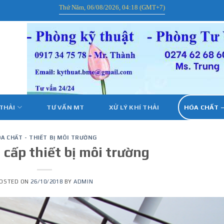
Thứ Năm, 06/08/2026, 04:18 (GMT+7)
 THẢI
TƯ VẤN MT
XỬ LÝ KHÍ THẢI
HÓA CHẤT –
A CHẤT - THIẾT BỊ MÔI TRƯỜNG
cấp thiết bị môi trường
OSTED ON
26/10/2018
BY
ADMIN