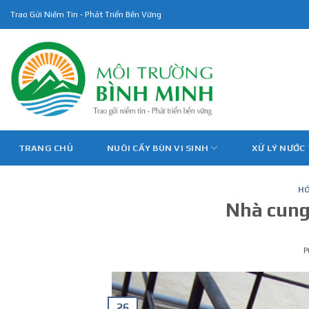
Skip
Trao Gửi Niềm Tin - Phát Triển Bền Vững
to
content
TRANG CHỦ
NUÔI CẤY BÙN VI SINH
XỬ LÝ NƯỚC
HÓ
Nhà cung 
P
26