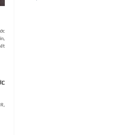
ớc
ín,
iết
ớc
BR,