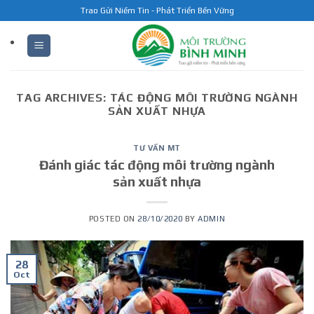
Skip
Trao Gửi Niềm Tin - Phát Triển Bền Vững
to
content
TAG ARCHIVES:
TÁC ĐỘNG MÔI TRƯỜNG NGÀNH
SẢN XUẤT NHỰA
TƯ VẤN MT
Đánh giác tác động môi trường ngành
sản xuất nhựa
POSTED ON
28/10/2020
BY
ADMIN
28
Oct