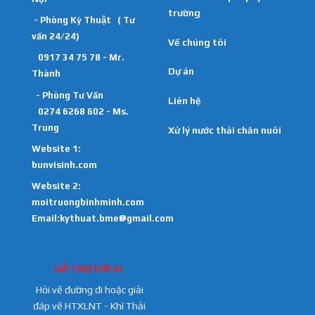
trường
- Phòng Kỹ Thuật ( Tư
vấn 24/24)
Về chúng tôi
0917 34 75 78 - Mr.
Dự án
Thành
- Phòng Tư Vấn
Liên hệ
0274 6268 602 - Ms.
Trung
Xử lý nước thải chăn nuôi
Website 1:
bunvisinh.com
Website 2:
moitruongbinhminh.com
Email:kythuat.bme@gmail.com
HỖ TRỢ VỚI AI
Hỏi về đường đi hoặc giải
đáp về HTXLNT - Khí Thải