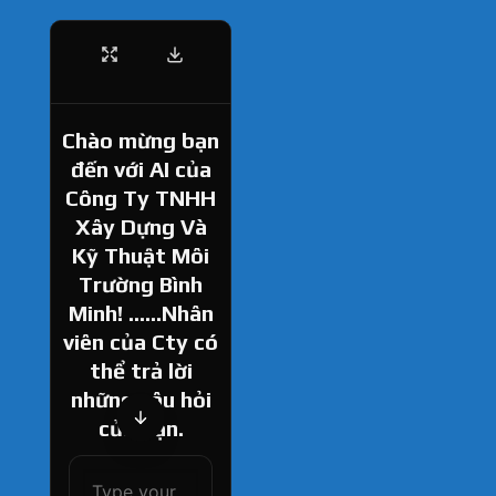
Chào mừng bạn
đến với AI của
Công Ty TNHH
Xây Dựng Và
Kỹ Thuật Môi
Trường Bình
Minh! ......Nhân
viên của Cty có
thể trả lời
những câu hỏi
của bạn.
How can I help
you today?