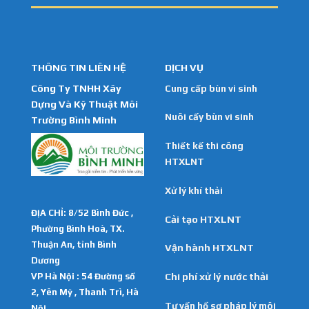
THÔNG TIN LIÊN HỆ
DỊCH VỤ
Công Ty TNHH Xây
Cung cấp bùn vi sinh
Dựng Và Kỹ Thuật Môi
Nuôi cấy bùn vi sinh
Trường Bình Minh
Thiết kế thi công
HTXLNT
Xử lý khí thải
ĐỊA CHỈ: 8/52 Bình Đức ,
Cải tạo HTXLNT
Phường Bình Hoà, TX.
Thuận An, tỉnh Bình
Vận hành HTXLNT
Dương
VP Hà Nội : 54 Đường số
Chi phí xử lý nước thải
2, Yên Mỹ , Thanh Trì, Hà
Tư vấn hồ sơ pháp lý môi
Nội