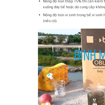
Nồng độ bùn thấp <5% thì cần kiểm tr
xuống đáy bể hoặc do cung cấp không
Nồng độ bùn vi sinh trong bể vi sinh
(nếu có).