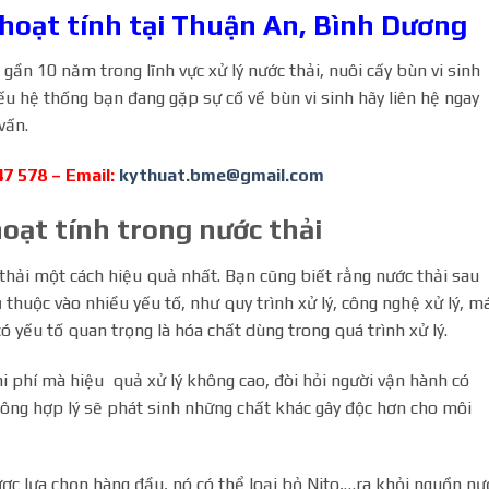
 hoạt tính tại Thuận An, Bình Dương
ần 10 năm trong lĩnh vực xử lý nước thải, nuôi cấy bùn vi sinh
u hệ thống bạn đang gặp sự cố về bùn vi sinh hãy liên hệ ngay
vấn.
47 578 – Email:
kythuat.bme@gmail.com
hoạt tính trong nước thải
 thải một cách hiệu quả nhất. Bạn cũng biết rằng nước thải sau
 thuộc vào nhiều yếu tố, như quy trình xử lý, công nghệ xử lý, m
ó yếu tố quan trọng là hóa chất dùng trong quá trình xử lý.
hi phí mà hiệu quả xử lý không cao, đòi hỏi người vận hành có
ông hợp lý sẽ phát sinh những chất khác gây độc hơn cho môi
ược lựa chọn hàng đầu, nó có thể loại bỏ Nito,…ra khỏi nguồn nư