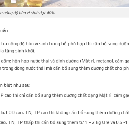
o nồng độ bùn vi sinh đạt 40%
riển
 tra nồng độ bùn vi sinh trong bể phù hợp thì cần bổ sung dưỡ
ia tăng sinh khối.
o gồm: hỗn hợp nước thải và dinh dưỡng (Mật rỉ, metanol, cám ga
m trong dòng nước thải mà cần bổ sung thêm dưỡng chất cho p
ên biệt như sau:
TP cao thì chỉ cần bổ sung thêm dưỡng chất dạng Mật rỉ, cám gạ
 da: COD cao, TN, TP cao thì không cần bổ sung thêm dưỡng chất
ao, TN, TP thấp thì cần bổ sung thêm từ 1 – 2 kg Ure và 0.5 -1