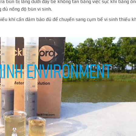
a bùn bị lắng dưới đáy bể không tan bằng việc sục khí bằng ốn
 đủ nồng độ bùn vi sinh.
 hiếu khí cần đảm bảo đủ để chuyển sang cụm bể vi sinh thiếu kh