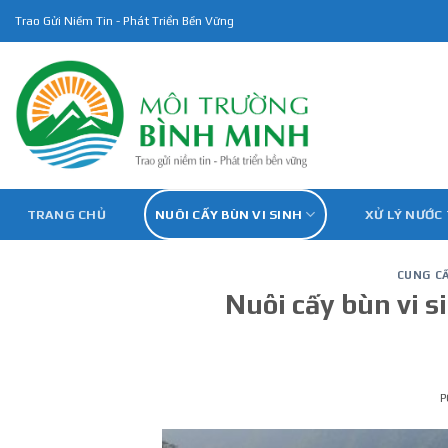
Skip
Trao Gửi Niềm Tin - Phát Triển Bền Vững
to
content
TRANG CHỦ
NUÔI CẤY BÙN VI SINH
XỬ LÝ NƯỚC
CUNG CẤ
Nuôi cấy bùn vi s
P