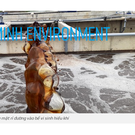
 mật rỉ đường vào bể vi sinh hiếu khí