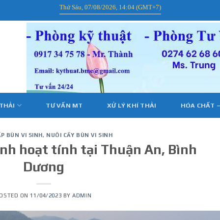
Thứ Sáu, 07/08/2026, 14:04 (GMT+7)
 THẢI
TƯ VẤN MT
XỬ LÝ KHÍ THẢI
HÓA CHẤT –
P BÙN VI SINH
,
NUÔI CẤY BÙN VI SINH
inh hoạt tính tại Thuận An, Bình
Dương
OSTED ON
11/04/2023
BY
ADMIN