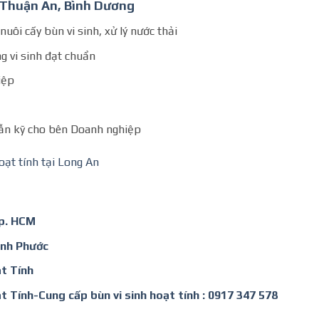
i Thuận An, Bình Dương
uôi cấy bùn vi sinh, xử lý nước thải
g vi sinh đạt chuẩn
iệp
dẫn kỹ cho bên Doanh nghiệp
oạt tính tại Long An
Tp. HCM
Bình Phước
t Tính
t Tính-Cung cấp bùn vi sinh hoạt tính : 0917 347 578