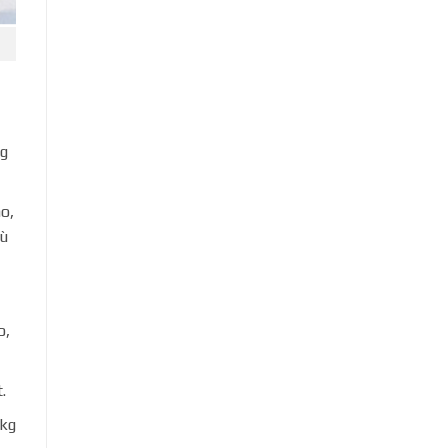
ng
o,
hù
o,
.
 kg