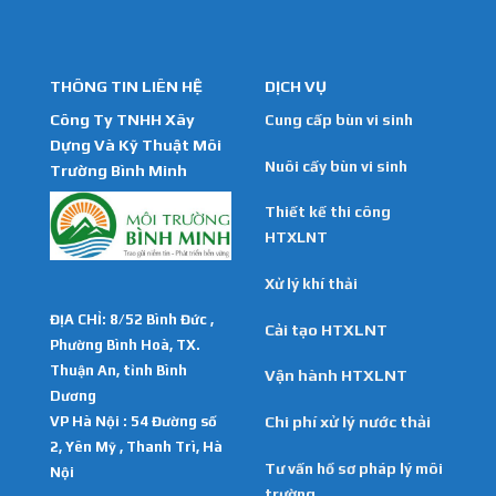
THÔNG TIN LIÊN HỆ
DỊCH VỤ
Công Ty TNHH Xây
Cung cấp bùn vi sinh
Dựng Và Kỹ Thuật Môi
Nuôi cấy bùn vi sinh
Trường Bình Minh
Thiết kế thi công
HTXLNT
Xử lý khí thải
ĐỊA CHỈ: 8/52 Bình Đức ,
Cải tạo HTXLNT
Phường Bình Hoà, TX.
Thuận An, tỉnh Bình
Vận hành HTXLNT
Dương
VP Hà Nội : 54 Đường số
Chi phí xử lý nước thải
2, Yên Mỹ , Thanh Trì, Hà
Tư vấn hồ sơ pháp lý môi
Nội
trường