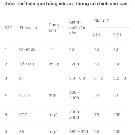
được thể hiện qua bảng với các thông số chính như sau:
Giá trị C
Giá trị
Đơn vị
STT
Thông số
nước đầu
tính
vào
A (*)
B (*)
0
1
Nhiệt độ
49
40
40
C
2
Độ Màu
Pt-Co
1200
50
150
3
pH
–
6.0 – 8.0
6 – 9
5,5 – 9
800 –
4
BOD5
mg/l
30
50
1100
2300 –
5
COD
mg/l
75
150
3400
6
SS
mg/l
385 – 450
50
100