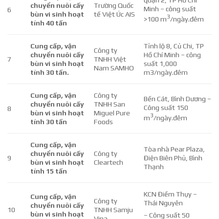
quận 2, TP Hồ Chí
chuyển nuôi cấy
Trường Quốc
Minh – công suất
6
bùn vi sinh hoạt
tế Việt Úc AIS
3
>100 m
/ngày.đêm
tính 40 tấn
Cung cấp, vận
Tỉnh lộ 8, Củ Chi, TP
Công ty
chuyển nuôi cấy
Hồ Chí Minh – công
7
TNHH Việt
bùn vi sinh hoạt
suất 1,000
Nam SAMHO
tính 30 tấn.
m3/ngày.đêm
Cung cấp, vận
Công ty
Bến Cát, Bình Dương –
chuyển nuôi cấy
TNHH San
Công suất 150
8
bùn vi sinh hoạt
Miguel Pure
3
m
/ngày.đêm
tính 30 tấn
Foods
Cung cấp, vận
Tòa nhà Pear Plaza,
chuyển nuôi cấy
Công ty
9
Điện Biên Phủ, Bình
bùn vi sinh hoạt
Cleartech
Thạnh
tính 15 tấn
KCN Điềm Thụy –
Cung cấp, vận
Công ty
Thái Nguyên
chuyển nuôi cấy
10
TNHH Samju
bùn vi sinh hoạt
– Công suất 50
Vina