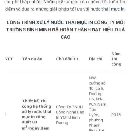
chi phí thấp nhất. Những kỹ sư giỏi của chúng tôi luôn tìm
kiếm và đưa ra những giải pháp tối ưu với
nước thải mực in.
CÔNG TRÌNH
XỬ LÝ NƯỚC THẢI MỰC IN
CÔNG TY MÔI
TRƯỜNG BÌNH MINH ĐÃ HOÀN THÀNH ĐẠT HIỆU QUẢ
CAO
Năm
STT
Tên dự án
Chủ đầu tư
Địa chỉ
thi
công
Nhà
xưởng số
16, Lô S,
Đường
D6, N12,
Thiết kế, thi
KCN Nam
công hệ thống
Công Ty TNHH
Tân
xử lý nước thải
Công Nghệ Bao
1
Uyên,
2016
mực in công
Bì YOTU Bình
phường
suất 80
Dương
Khánh
3
m
/ngày.đêm.
Bình, thị