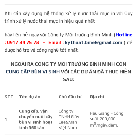
Khi cần xây dựng hệ thống xử lý nước thải mực in với Quy
trình xử lý nước thải mực in hiệu quả nhất
hãy liên hệ ngay với Công ty Môi trường Bình Minh
(
Hotline
: 0917 34 75 78 – Email :
kythuat.bme@gmail.com
)
để
được hỗ trợ về công nghệ tốt nhất.
NGOÀI RA CÔNG TY MÔI TRƯỜNG BÌNH MINH CÒN
CUNG CẤP BÙN VI SINH
VỚI CÁC DỰ ÁN ĐÃ THỰC HIỆN
SAU:
STT
Tên dự án
Chủ đầu tư
Địa chỉ
Cung cấp, vận
Công ty
Hậu Giang – Công
chuyển nuôi cấy
TNHH Giấy
suất 200,000
1
bùn vi sinh hoạt
Lee&Man
3
m
/ngày.đêm.
tính 360 tấn
Việt Nam