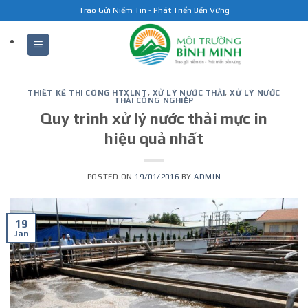
Skip
Trao Gửi Niềm Tin - Phát Triển Bền Vững
to
content
THIẾT KẾ THI CÔNG HTXLNT
,
XỬ LÝ NƯỚC THẢI
,
XỬ LÝ NƯỚC
THẢI CÔNG NGHIỆP
Quy trình xử lý nước thải mực in
hiệu quả nhất
POSTED ON
19/01/2016
BY
ADMIN
19
Jan