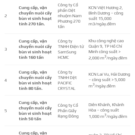
Công ty Cổ
Cung cấp, vận
KCN Việt Hương 2,
phần Dệt
chuyển nuôi cấy
Bình Dương – công
2
nhuộm Nam
bùn vi sinh hoạt
suất 15,000
Phương 270
tính 270 tấn.
m3/ngày.đêm
tấn
Khu công nghệ cao
Cung cấp, vận
Công ty
Quận 9, TP Hồ Chí
chuyển nuôi cấy
TNHH Điện tử
3
Minh công suất >
bùn vi sinh hoạt
SamSung
3
tính 160 tấn
HCMC
2,000 m
/ngày.đêm
Cung cấp, vận
Công ty
KCN Lai Vu, Hải Dương
chuyển nuôi cấy
TNHH Dệt
– công suất > 5,000
4
bùn vi sinh hoạt
PACIFIC
3
m
/ngày.đêm
tính 80 tấn.
CRYSTAL
Cung cấp, vận
Diên Khánh, Khánh
Công ty Cổ
chuyển nuôi cấy
Hòa – công suất
5
Phần Giấy
bùn vi sinh hoạt
3
Rạng Đông
1,000 m
/ngày.đêm
tính 50 tấn
Cung cấp, vận