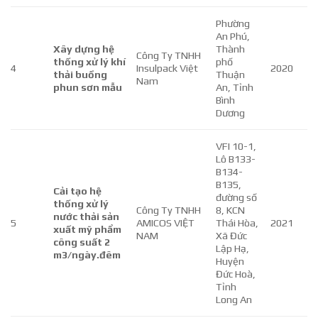
Phường
An Phú,
Xây dựng hệ
Thành
Công Ty TNHH
thống xử lý khí
phố
4
Insulpack Việt
2020
thải buồng
Thuận
Nam
phun sơn mẫu
An, Tỉnh
Bình
Dương
VFI 10-1,
Lô B133-
B134-
B135,
Cải tạo hệ
đường số
thống xử lý
Công Ty TNHH
8, KCN
nước thải sản
5
AMICOS VIỆT
Thái Hòa,
2021
xuất mỹ phẩm
NAM
Xã Đức
công suất 2
Lập Hạ,
m3/ngày.đêm
Huyện
Đức Hoà,
Tỉnh
Long An