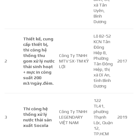
xã Tân
Uyên,
Bình
Dương
Lô B2-52
Thiết kế, cung
KCN Tân
cấp thiết bị,
Đông
thi công hệ
Hiệp B,
thống thu
Công Ty TNHH
Phường
2
gom xử lý nước
MTV SX-TM KỲ
2017
Tân Đông
thải sinh hoạt
LỢI
Hiệp, thị
+ mực in công
xã Dĩ An,
suất 200
tỉnh Bình
m3/ngày.đêm.
Dương
122
TL41,
Thi công hệ
Công Ty TNHH
phường
thống xử lý
3
LEGENDARY
Thạnh
2019
nước thải sản
VIỆT NAM
Lộc, Quận
xuất Socola
12,
TP.HCM