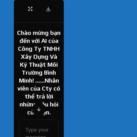
Chào mừng bạn
đến với AI của
Công Ty TNHH
Xây Dựng Và
Kỹ Thuật Môi
Trường Bình
Minh! ......Nhân
viên của Cty có
thể trả lời
những câu hỏi
của bạn.
How can I help
you today?