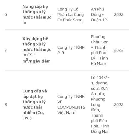
Nâng cấp hệ
Công Ty Cổ
An Phú
thống xử lý
6
Phần Lai Cung
Đông -
2022
nước thải mực
Én Phúc Sang
Quận 12
in
Phường
Xây dựng hệ
Châu Sơn
thống xử lý
Công Ty TNHH
– Thành
nước thải mực
7
2022
2-9
phố Phủ
in CS 1
Lý – Tỉnh
3
m
/ngày.đêm
Hà Nam
Lô 104/2-
1, đường
số 2, KCN
Cung cấp và
Amata,
lắp đặt hệ
Công Ty TNHH
Phường
thống xử lý
VP
8
Long
2022
nước thải
COMPONENTS
Bình,
nhiễm (Cu,
Việt Nam
Thành
CN-)
phố Biên
Hoà, Tỉnh
Đồng Nai