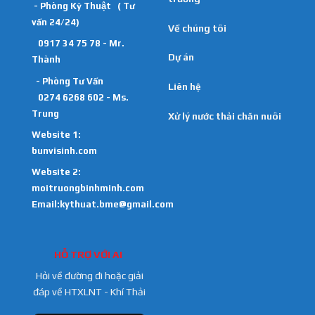
- Phòng Kỹ Thuật ( Tư
vấn 24/24)
Về chúng tôi
0917 34 75 78 - Mr.
Dự án
Thành
- Phòng Tư Vấn
Liên hệ
0274 6268 602 - Ms.
Trung
Xử lý nước thải chăn nuôi
Website 1:
bunvisinh.com
Website 2:
moitruongbinhminh.com
Email:kythuat.bme@gmail.com
HỖ TRỢ VỚI AI
Hỏi về đường đi hoặc giải
đáp về HTXLNT - Khí Thải