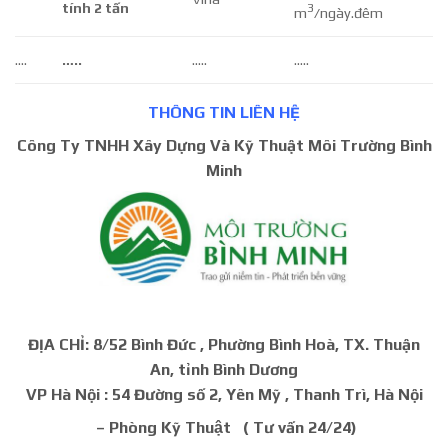
tính 2 tấn
3
m
/ngày.đêm
….
…..
…..
…..
THÔNG TIN LIÊN HỆ
Công Ty TNHH Xây Dựng Và Kỹ Thuật Môi Trường Bình
Minh
ĐỊA CHỈ: 8/52 Bình Đức , Phường Bình Hoà, TX. Thuận
An, tỉnh Bình Dương
VP Hà Nội : 54 Đường số 2, Yên Mỹ , Thanh Trì, Hà Nội
– Phòng Kỹ Thuật ( Tư vấn 24/24)