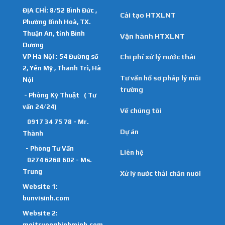
ĐỊA CHỈ: 8/52 Bình Đức ,
Cải tạo HTXLNT
Phường Bình Hoà, TX.
Thuận An, tỉnh Bình
Vận hành HTXLNT
Dương
VP Hà Nội : 54 Đường số
Chi phí xử lý nước thải
2, Yên Mỹ , Thanh Trì, Hà
Tư vấn hồ sơ pháp lý môi
Nội
trường
- Phòng Kỹ Thuật ( Tư
vấn 24/24)
Về chúng tôi
0917 34 75 78 - Mr.
Dự án
Thành
- Phòng Tư Vấn
Liên hệ
0274 6268 602 - Ms.
Trung
Xử lý nước thải chăn nuôi
Website 1:
bunvisinh.com
Website 2:
moitruongbinhminh.com