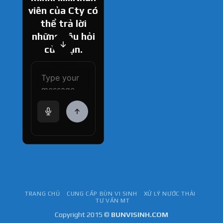
viên của Cty có
thể trả lời
những câu hỏi
của bạn.
How can I help
you today?
TRANG CHỦ
CUNG CẤP BÙN VI SINH
XỬ LÝ NƯỚC THẢI
TƯ VẤN MT
Copyright 2015 ©
BUNVISINH.COM