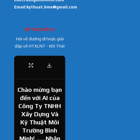
Email:kythuat.bme@gmail.com
HỖ TRỢ VỚI AI
Hỏi về đường đi hoặc giải
đáp về HTXLNT - Khí Thải
Chào mừng bạn
đến với AI của
Công Ty TNHH
Xây Dựng Và
Kỹ Thuật Môi
Trường Bình
Minh! ......Nhân