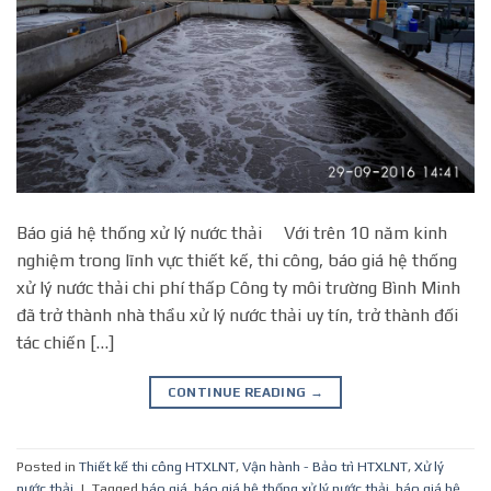
Báo giá hệ thống xử lý nước thải Với trên 10 năm kinh
nghiệm trong lĩnh vực thiết kế, thi công, báo giá hệ thống
xử lý nước thải chi phí thấp Công ty môi trường Bình Minh
đã trở thành nhà thầu xử lý nước thải uy tín, trở thành đối
tác chiến […]
CONTINUE READING
→
Posted in
Thiết kế thi công HTXLNT
,
Vận hành - Bảo trì HTXLNT
,
Xử lý
nước thải
|
Tagged
báo giá
,
báo giá hệ thống xử lý nước thải
,
báo giá hệ