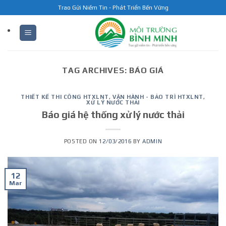
Skip
Trao Gửi Niềm Tin - Phát Triển Bền Vững
to
content
TAG ARCHIVES:
BÁO GIÁ
THIẾT KẾ THI CÔNG HTXLNT
,
VẬN HÀNH - BẢO TRÌ HTXLNT
,
XỬ LÝ NƯỚC THẢI
Báo giá hệ thống xử lý nước thải
POSTED ON
12/03/2016
BY
ADMIN
12
Mar