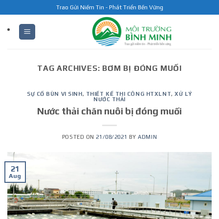
Skip
Trao Gửi Niềm Tin - Phát Triển Bền Vững
to
content
TAG ARCHIVES:
BƠM BỊ ĐÓNG MUỐI
SỰ CỐ BÙN VI SINH
,
THIẾT KẾ THI CÔNG HTXLNT
,
XỬ LÝ
NƯỚC THẢI
Nước thải chăn nuôi bị đóng muối
POSTED ON
21/08/2021
BY
ADMIN
21
Aug