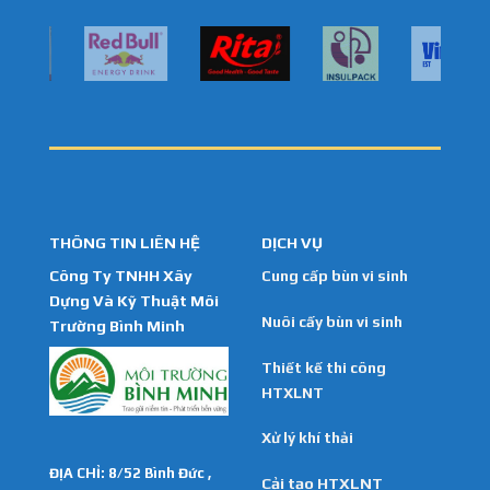
THÔNG TIN LIÊN HỆ
DỊCH VỤ
Công Ty TNHH Xây
Cung cấp bùn vi sinh
Dựng Và Kỹ Thuật Môi
Nuôi cấy bùn vi sinh
Trường Bình Minh
Thiết kế thi công
HTXLNT
Xử lý khí thải
ĐỊA CHỈ: 8/52 Bình Đức ,
Cải tạo HTXLNT