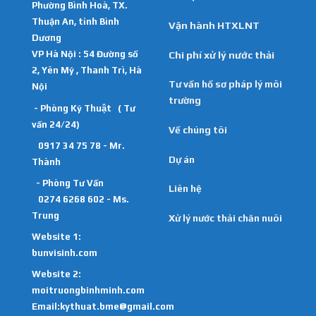
Phường Bình Hoà, TX.
Thuận An, tỉnh Bình
Vận hành HTXLNT
Dương
VP Hà Nội : 54 Đường số
Chi phí xử lý nước thải
2, Yên Mỹ , Thanh Trì, Hà
Tư vấn hồ sơ pháp lý môi
Nội
trường
- Phòng Kỹ Thuật ( Tư
vấn 24/24)
Về chúng tôi
0917 34 75 78 - Mr.
Dự án
Thành
- Phòng Tư Vấn
Liên hệ
0274 6268 602 - Ms.
Trung
Xử lý nước thải chăn nuôi
Website 1:
bunvisinh.com
Website 2:
moitruongbinhminh.com
Email:kythuat.bme@gmail.com