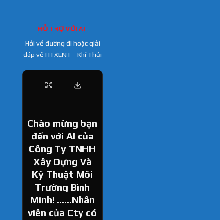
HỖ TRỢ VỚI AI
Hỏi về đường đi hoặc giải
đáp về HTXLNT - Khí Thải
Chào mừng bạn
đến với AI của
Công Ty TNHH
Xây Dựng Và
Kỹ Thuật Môi
Trường Bình
Minh! ......Nhân
viên của Cty có