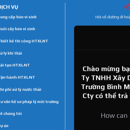
DỊCH VỤ
HỖ
ung cấp bùn vi sinh
Hỏi về đường đi ho
uôi cấy bùn vi sinh
hiết kế thi công HTXLNT
ử lý khí thải
ải tạo HTXLNT
Chào mừng bạn
Ty TNHH Xây 
Vận hành HTXLNT
Trường Bình Min
hi phí xử lý nước thải
Cty có thể trả
ư vấn hồ sơ pháp lý môi trường
ề chúng tôi
How can I
ự án