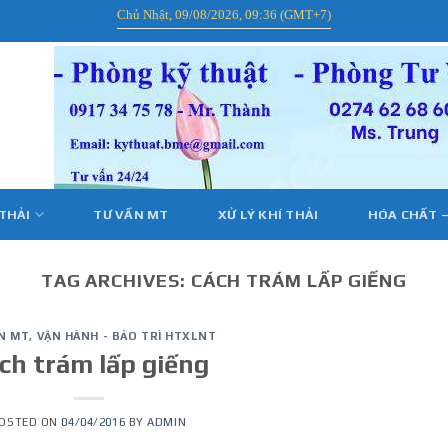
Chủ Nhật, 09/08/2026, 09:36 (GMT+7)
 THẢI
TƯ VẤN MT
XỬ LÝ KHÍ THẢI
HÓA CHẤT –
TAG ARCHIVES:
CÁCH TRÁM LẤP GIẾNG
N MT
,
VẬN HÀNH - BẢO TRÌ HTXLNT
ch trám lấp giếng
OSTED ON
04/04/2016
BY
ADMIN