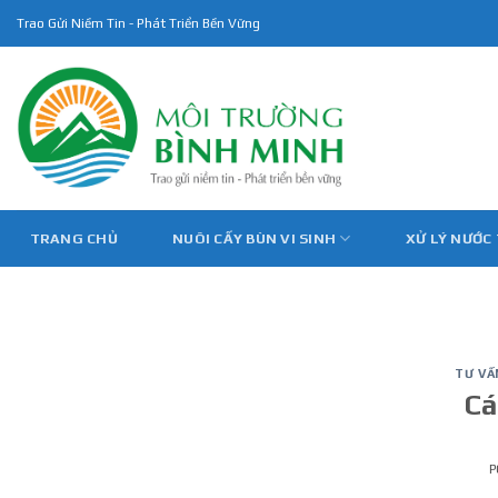
Skip
Trao Gửi Niềm Tin - Phát Triển Bền Vững
to
content
TRANG CHỦ
NUÔI CẤY BÙN VI SINH
XỬ LÝ NƯỚC
TƯ VẤ
Cá
P