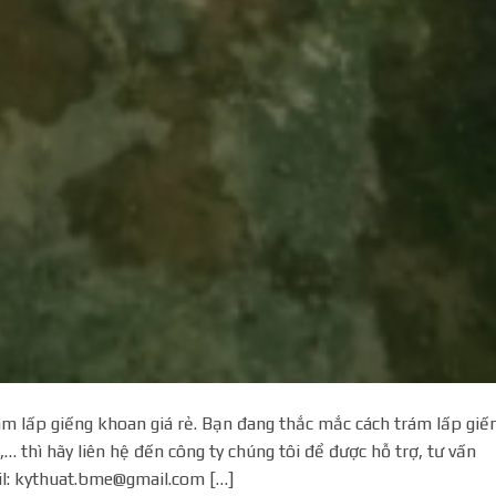
m lấp giếng khoan giá rẻ. Bạn đang thắc mắc cách trám lấp giế
… thì hãy liên hệ đến công ty chúng tôi để được hỗ trợ, tư vấn
il: kythuat.bme@gmail.com […]