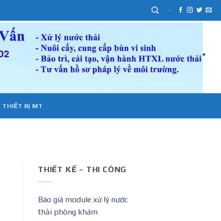
-
 THIẾT BỊ MT
THIẾT KẾ – THI CÔNG
Báo giá module xử lý nước
thải phòng khám