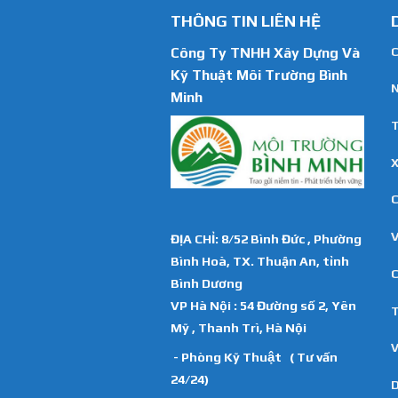
THÔNG TIN LIÊN HỆ
Công Ty TNHH Xây Dựng Và
C
Kỹ Thuật Môi Trường Bình
N
Minh
T
X
C
ĐỊA CHỈ: 8/52 Bình Đức , Phường
Bình Hoà, TX. Thuận An, tỉnh
C
Bình Dương
VP Hà Nội : 54 Đường số 2, Yên
T
Mỹ , Thanh Trì, Hà Nội
V
- Phòng Kỹ Thuật ( Tư vấn
24/24)
D