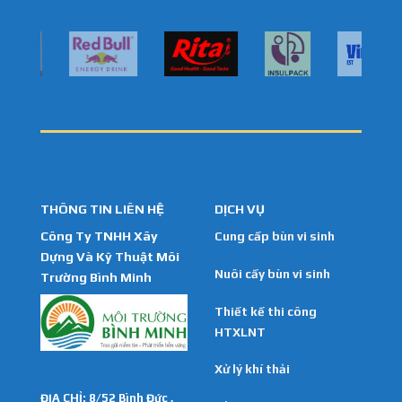
THÔNG TIN LIÊN HỆ
DỊCH VỤ
Công Ty TNHH Xây
Cung cấp bùn vi sinh
Dựng Và Kỹ Thuật Môi
Nuôi cấy bùn vi sinh
Trường Bình Minh
Thiết kế thi công
HTXLNT
Xử lý khí thải
ĐỊA CHỈ: 8/52 Bình Đức ,