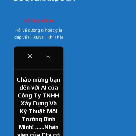
HỖ TRỢ VỚI AI
Hỏi về đường đi hoặc giải
đáp về HTXLNT - Khí Thải
Chào mừng bạn
đến với AI của
Công Ty TNHH
Xây Dựng Và
Kỹ Thuật Môi
Trường Bình
Minh! ......Nhân
viên của Cty có