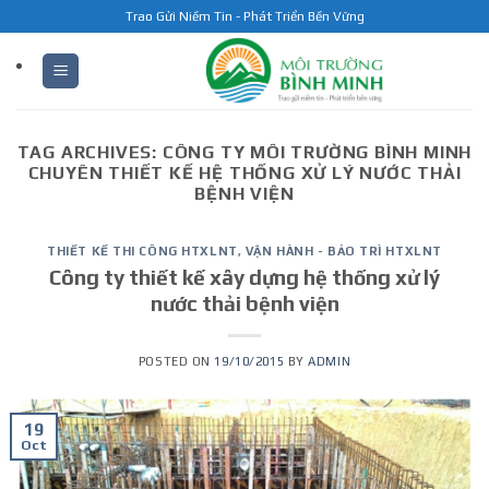
Skip
Trao Gửi Niềm Tin - Phát Triển Bền Vững
to
content
TAG ARCHIVES:
CÔNG TY MÔI TRƯỜNG BÌNH MINH
CHUYÊN THIẾT KẾ HỆ THỐNG XỬ LÝ NƯỚC THẢI
BỆNH VIỆN
THIẾT KẾ THI CÔNG HTXLNT
,
VẬN HÀNH - BẢO TRÌ HTXLNT
Công ty thiết kế xây dựng hệ thống xử lý
nước thải bệnh viện
POSTED ON
19/10/2015
BY
ADMIN
19
Oct