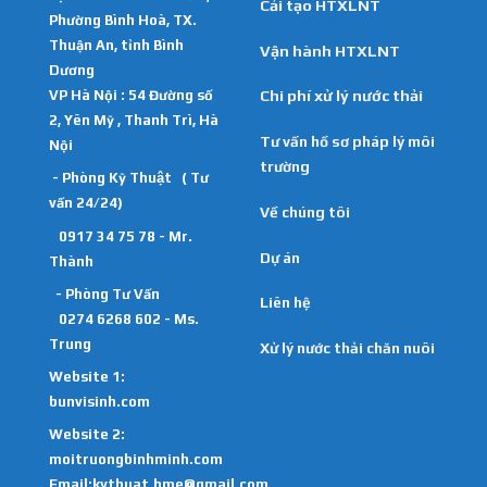
Cải tạo HTXLNT
Phường Bình Hoà, TX.
Thuận An, tỉnh Bình
Vận hành HTXLNT
Dương
VP Hà Nội : 54 Đường số
Chi phí xử lý nước thải
2, Yên Mỹ , Thanh Trì, Hà
Tư vấn hồ sơ pháp lý môi
Nội
trường
- Phòng Kỹ Thuật ( Tư
vấn 24/24)
Về chúng tôi
0917 34 75 78 - Mr.
Dự án
Thành
- Phòng Tư Vấn
Liên hệ
0274 6268 602 - Ms.
Trung
Xử lý nước thải chăn nuôi
Website 1:
bunvisinh.com
Website 2:
moitruongbinhminh.com
Email:kythuat.bme@gmail.com