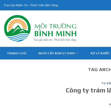
Skip
Trao Gửi Niềm Tin - Phát Triển Bền Vững
to
content
TRANG CHỦ
NUÔI CẤY BÙN VI SINH
XỬ LÝ NƯỚC
TAG ARCH
TƯ VẤ
Công ty trám l
P