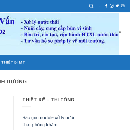
-
 THIẾT BỊ MT
ÌNH DƯƠNG
THIẾT KẾ – THI CÔNG
Báo giá module xử lý nước
thải phòng khám