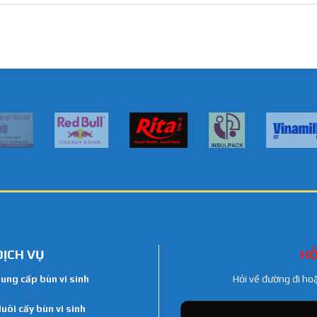
DỊCH VỤ
HỖ
ung cấp bùn vi sinh
Hỏi về đường đi ho
uôi cấy bùn vi sinh