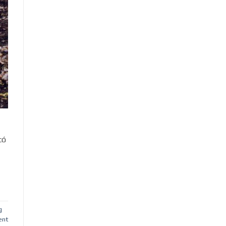
có
g
nt