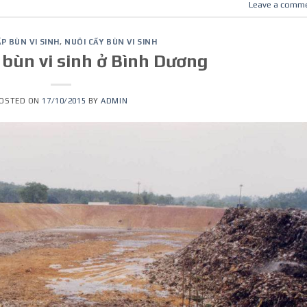
Leave a comm
P BÙN VI SINH
,
NUÔI CẤY BÙN VI SINH
 bùn vi sinh ở Bình Dương
OSTED ON
17/10/2015
BY
ADMIN