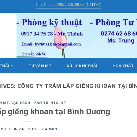
Chủ Nhật, 09/08/2026, 08:38 (GMT+7)
 THẢI
TƯ VẤN MT
XỬ LÝ KHÍ THẢI
HÓA CHẤT –
IVES:
CÔNG TY TRÁM LẤP GIẾNG KHOAN TẠI B
N MT
,
VẬN HÀNH - BẢO TRÌ HTXLNT
ấp giếng khoan tại Bình Dương
OSTED ON
28/03/2016
BY
ADMIN