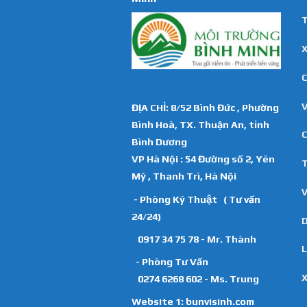
T
X
C
ĐỊA CHỈ: 8/52 Bình Đức , Phường
Bình Hoà, TX. Thuận An, tỉnh
C
Bình Dương
VP Hà Nội : 54 Đường số 2, Yên
T
Mỹ , Thanh Trì, Hà Nội
V
- Phòng Kỹ Thuật ( Tư vấn
24/24)
D
0917 34 75 78 - Mr. Thành
L
- Phòng Tư Vấn
X
0274 6268 602 - Ms. Trung
Website 1:
bunvisinh.com