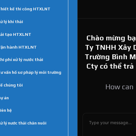
hiết kế thi công HTXLNT
ử lý khí thải
ải tạo HTXLNT
Chào mừng bạn
Ty TNHH Xây 
Vận hành HTXLNT
Trường Bình Min
hi phí xử lý nước thải
Cty có thể trả
ư vấn hồ sơ pháp lý môi trường
ề chúng tôi
How can I
ự án
iên hệ
ử lý nước thải chăn nuôi