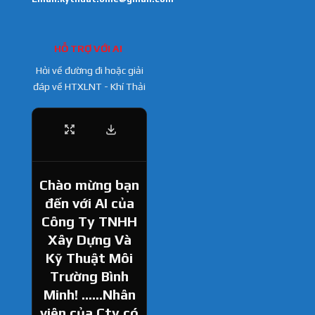
HỖ TRỢ VỚI AI
Hỏi về đường đi hoặc giải
đáp về HTXLNT - Khí Thải
Chào mừng bạn
đến với AI của
Công Ty TNHH
Xây Dựng Và
Kỹ Thuật Môi
Trường Bình
Minh! ......Nhân
viên của Cty có