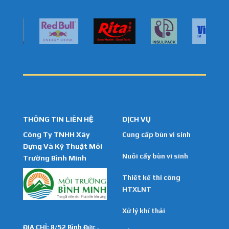
THÔNG TIN LIÊN HỆ
DỊCH VỤ
Công Ty TNHH Xây
Cung cấp bùn vi sinh
Dựng Và Kỹ Thuật Môi
Nuôi cấy bùn vi sinh
Trường Bình Minh
Thiết kế thi công
HTXLNT
Xử lý khí thải
ĐỊA CHỈ: 8/52 Bình Đức ,