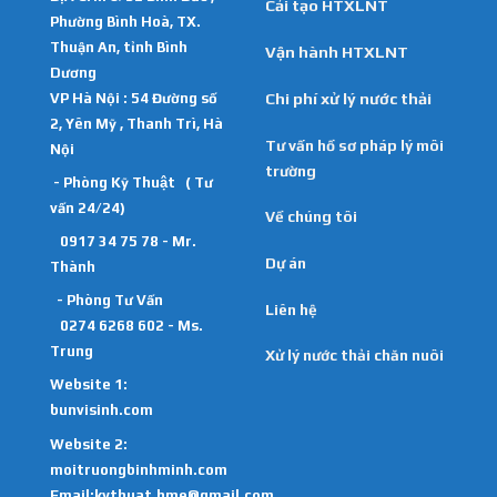
Cải tạo HTXLNT
Phường Bình Hoà, TX.
Thuận An, tỉnh Bình
Vận hành HTXLNT
Dương
VP Hà Nội : 54 Đường số
Chi phí xử lý nước thải
2, Yên Mỹ , Thanh Trì, Hà
Tư vấn hồ sơ pháp lý môi
Nội
trường
- Phòng Kỹ Thuật ( Tư
vấn 24/24)
Về chúng tôi
0917 34 75 78 - Mr.
Dự án
Thành
- Phòng Tư Vấn
Liên hệ
0274 6268 602 - Ms.
Trung
Xử lý nước thải chăn nuôi
Website 1:
bunvisinh.com
Website 2:
moitruongbinhminh.com
Email:kythuat.bme@gmail.com