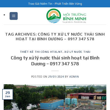
Skip
Trao Gửi Niềm Tin - Phát Triển Bền Vững
to
content
TAG ARCHIVES:
CÔNG TY XỬ LÝ NƯỚC THẢI SINH
HOẠT TẠI BÌNH DƯƠNG – 0917 347 578
THIẾT KẾ THI CÔNG HTXLNT
,
XỬ LÝ NƯỚC THẢI
Công ty xử lý nước thải sinh hoạt tại Bình
Dương – 0917 347 578
POSTED ON
29/01/2024
BY
ADMIN
29
Jan