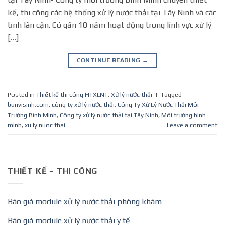
kế, thi công các hệ thống xử lý nước thải tại Tây Ninh và các
tỉnh lân cận. Có gần 10 năm hoạt động trong lĩnh vực xử lý
[…]
CONTINUE READING
→
Posted in
Thiết kế thi công HTXLNT
,
Xử lý nước thải
|
Tagged
bunvisinh.com
,
công ty xử lý nước thải
,
Công Ty Xử Lý Nước Thải Môi
Trường Bình Minh
,
Công ty xử lý nước thải tại Tây Ninh
,
Môi trường binh
minh
,
xu ly nuoc thai
Leave a comment
THIẾT KẾ – THI CÔNG
Báo giá module xử lý nước thải phòng khám
Báo giá module xử lý nước thải y tế