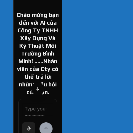
Chào mừng bạn
đến với AI của
Công Ty TNHH
Xây Dựng Và
Kỹ Thuật Môi
Trường Bình
Minh! ......Nhân
viên của Cty có
thể trả lời
những câu hỏi
của bạn.
How can I help
you today?