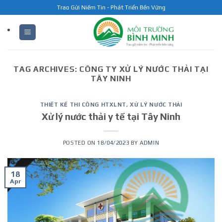
Skip
Trao Gửi Niềm Tin - Phát Triển Bền Vững
to
content
TAG ARCHIVES:
CÔNG TY XỬ LÝ NƯỚC THẢI TẠI
TÂY NINH
THIẾT KẾ THI CÔNG HTXLNT
,
XỬ LÝ NƯỚC THẢI
Xử lý nước thải y tế tại Tây Ninh
POSTED ON
18/04/2023
BY
ADMIN
18
Apr