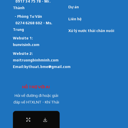
0917 34 75 78 - Mr.
Dự án
Thành
- Phòng Tư Vấn
Liên hệ
0274 6268 602 - Ms.
Trung
Xử lý nước thải chăn nuôi
Website 1:
bunvisinh.com
Website 2:
moitruongbinhminh.com
Email:kythuat.bme@gmail.com
HỖ TRỢ VỚI AI
Hỏi về đường đi hoặc giải
đáp về HTXLNT - Khí Thải