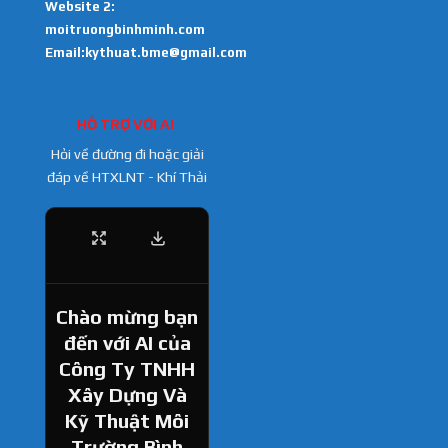
Website 2:
moitruongbinhminh.com
Email:kythuat.bme@gmail.com
HỖ TRỢ VỚI AI
Hỏi về đường đi hoặc giải
đáp về HTXLNT - Khí Thải
Chào mừng bạn
đến với AI của
Công Ty TNHH
Xây Dựng Và
Kỹ Thuật Môi
Trường Bình