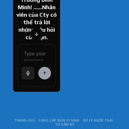
Minh! ......Nhân
viên của Cty có
thể trả lời
những câu hỏi
của bạn.
How can I help
you today?
TRANG CHỦ
CUNG CẤP BÙN VI SINH
XỬ LÝ NƯỚC THẢI
TƯ VẤN MT