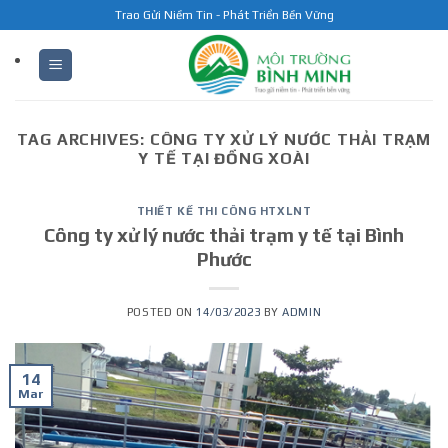
Skip
Trao Gửi Niềm Tin - Phát Triển Bền Vững
to
content
TAG ARCHIVES:
CÔNG TY XỬ LÝ NƯỚC THẢI TRẠM
Y TẾ TẠI ĐỒNG XOÀI
THIẾT KẾ THI CÔNG HTXLNT
Công ty xử lý nước thải trạm y tế tại Bình
Phước
POSTED ON
14/03/2023
BY
ADMIN
14
Mar