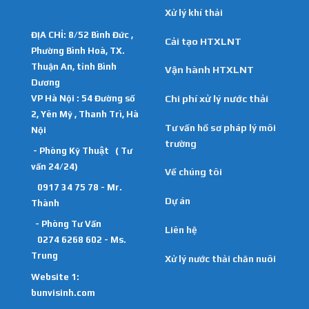
Xử lý khí thải
ĐỊA CHỈ: 8/52 Bình Đức ,
Cải tạo HTXLNT
Phường Bình Hoà, TX.
Thuận An, tỉnh Bình
Vận hành HTXLNT
Dương
VP Hà Nội : 54 Đường số
Chi phí xử lý nước thải
2, Yên Mỹ , Thanh Trì, Hà
Tư vấn hồ sơ pháp lý môi
Nội
trường
- Phòng Kỹ Thuật ( Tư
vấn 24/24)
Về chúng tôi
0917 34 75 78 - Mr.
Dự án
Thành
- Phòng Tư Vấn
Liên hệ
0274 6268 602 - Ms.
Trung
Xử lý nước thải chăn nuôi
Website 1:
bunvisinh.com