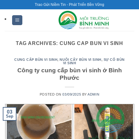
Skip
Trao Gửi Niềm Tin - Phát Triển Bền Vững
to
content
TAG ARCHIVES:
CUNG CAP BUN VI SINH
CUNG CẤP BÙN VI SINH
,
NUÔI CẤY BÙN VI SINH
,
SỰ CỐ BÙN
VI SINH
Công ty cung cấp bùn vi sinh ở Bình
Phước
POSTED ON
03/09/2025
BY
ADMIN
03
Sep