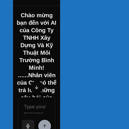
Chào mừng
bạn đến với AI
của Công Ty
TNHH Xây
Dựng Và Kỹ
Thuật Môi
Trường Bình
Minh!
......Nhân viên
của Cty có thể
trả lời những
câu hỏi của
bạn.
How can I help
you today?