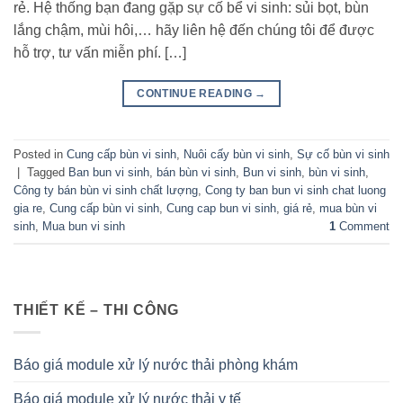
rẻ. Hệ thống bạn đang gặp sự cố bể vi sinh: sủi bọt, bùn
lắng chậm, mùi hôi,… hãy liên hệ đến chúng tôi để được
hỗ trợ, tư vấn miễn phí. […]
CONTINUE READING
→
Posted in
Cung cấp bùn vi sinh
,
Nuôi cấy bùn vi sinh
,
Sự cố bùn vi sinh
|
Tagged
Ban bun vi sinh
,
bán bùn vi sinh
,
Bun vi sinh
,
bùn vi sinh
,
Công ty bán bùn vi sinh chất lượng
,
Cong ty ban bun vi sinh chat luong
gia re
,
Cung cấp bùn vi sinh
,
Cung cap bun vi sinh
,
giá rẻ
,
mua bùn vi
sinh
,
Mua bun vi sinh
1
Comment
THIẾT KẾ – THI CÔNG
Báo giá module xử lý nước thải phòng khám
Báo giá module xử lý nước thải y tế