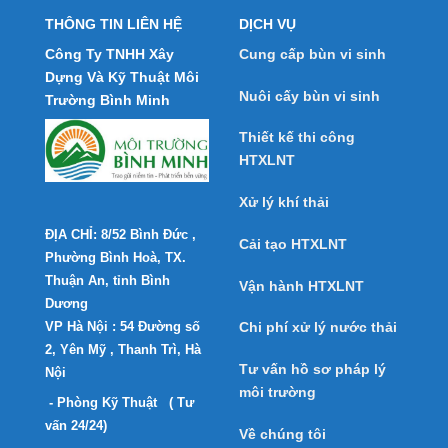
THÔNG TIN LIÊN HỆ
DỊCH VỤ
Công Ty TNHH Xây
Cung cấp bùn vi sinh
Dựng Và Kỹ Thuật Môi
Nuôi cấy bùn vi sinh
Trường Bình Minh
Thiết kế thi công
HTXLNT
Xử lý khí thải
ĐỊA CHỈ: 8/52 Bình Đức ,
Cải tạo HTXLNT
Phường Bình Hoà, TX.
Thuận An, tỉnh Bình
Vận hành HTXLNT
Dương
VP Hà Nội : 54 Đường số
Chi phí xử lý nước thải
2, Yên Mỹ , Thanh Trì, Hà
Tư vấn hồ sơ pháp lý
Nội
môi trường
- Phòng Kỹ Thuật ( Tư
vấn 24/24)
Về chúng tôi