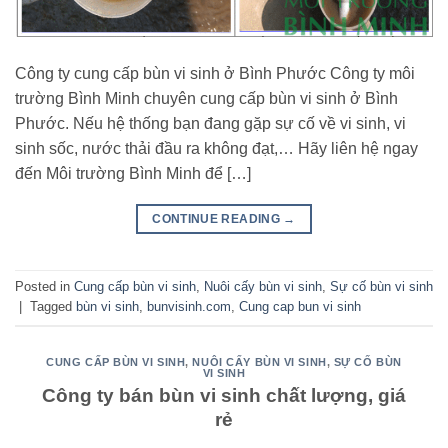
Công ty cung cấp bùn vi sinh ở Bình Phước Công ty môi
trường Bình Minh chuyên cung cấp bùn vi sinh ở Bình
Phước. Nếu hệ thống bạn đang gặp sự cố về vi sinh, vi
sinh sốc, nước thải đầu ra không đạt,… Hãy liên hệ ngay
đến Môi trường Bình Minh để […]
CONTINUE READING
→
Posted in
Cung cấp bùn vi sinh
,
Nuôi cấy bùn vi sinh
,
Sự cố bùn vi sinh
|
Tagged
bùn vi sinh
,
bunvisinh.com
,
Cung cap bun vi sinh
CUNG CẤP BÙN VI SINH
,
NUÔI CẤY BÙN VI SINH
,
SỰ CỐ BÙN
VI SINH
Công ty bán bùn vi sinh chất lượng, giá
rẻ