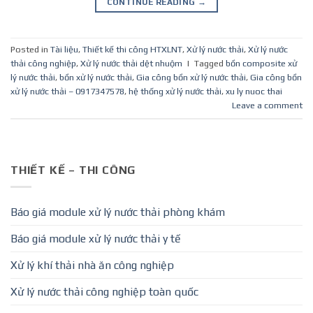
CONTINUE READING
→
Posted in
Tài liệu
,
Thiết kế thi công HTXLNT
,
Xử lý nước thải
,
Xử lý nước
thải công nghiệp
,
Xử lý nước thải dệt nhuộm
|
Tagged
bồn composite xử
lý nước thải
,
bồn xử lý nước thải
,
Gia công bồn xử lý nước thải
,
Gia công bồn
xử lý nước thải – 0917347578
,
hệ thống xử lý nước thải
,
xu ly nuoc thai
Leave a comment
THIẾT KẾ – THI CÔNG
Báo giá module xử lý nước thải phòng khám
Báo giá module xử lý nước thải y tế
Xử lý khí thải nhà ăn công nghiệp
Xử lý nước thải công nghiệp toàn quốc