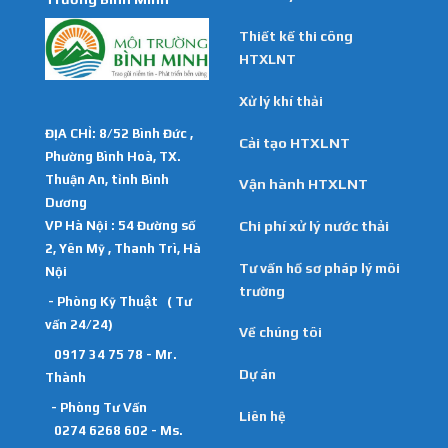
Thiết kế thi công
HTXLNT
Xử lý khí thải
ĐỊA CHỈ: 8/52 Bình Đức ,
Cải tạo HTXLNT
Phường Bình Hoà, TX.
Thuận An, tỉnh Bình
Vận hành HTXLNT
Dương
VP Hà Nội : 54 Đường số
Chi phí xử lý nước thải
2, Yên Mỹ , Thanh Trì, Hà
Tư vấn hồ sơ pháp lý môi
Nội
trường
- Phòng Kỹ Thuật ( Tư
vấn 24/24)
Về chúng tôi
0917 34 75 78 - Mr.
Dự án
Thành
- Phòng Tư Vấn
Liên hệ
0274 6268 602 - Ms.