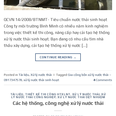
QCVN 14/2008/BTNMT- Tiêu chuẩn nước thải sinh hoạt
Công ty môi trường Bình Minh có nhiều năm kinh nghiệm
trong việc thiết kế thi công, nâng cấp hay cải tạo hệ thống
xử lý nước thải sinh hoạt. Bạn đang có nhu cầu tìm nhà
thầu xây dựng, cải tạo hệ thống xử lý nước […]
CONTINUE READING
→
Posted in
Tài liệu
,
Xử lý nước thải
|
Tagged
Gia công bồn xử lý nước thải –
0917347578
,
xử lý nước thải sinh hoạt
4
Comments
TÀI LIỆU
,
THIẾT KẾ THI CÔNG HTXLNT
,
XỬ LÝ NƯỚC THẢI
,
XỬ
LÝ NƯỚC THẢI CÔNG NGHIỆP
,
XỬ LÝ NƯỚC THẢI DỆT NHUỘM
Các hệ thống, công nghệ xử lý nước thải