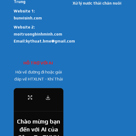
Trung
Xử lý nước thải chăn nuôi
Website 1:
bunvisinh.com
Website 2:
moitruongbinhminh.com
Email:kythuat.bme@gmail.com
HỖ TRỢ VỚI AI
Hỏi về đường đi hoặc giải
đáp về HTXLNT - Khí Thải
Chào mừng bạn
đến với AI của