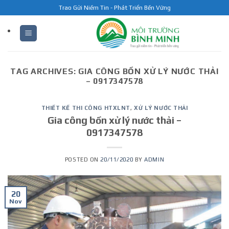
Skip
Trao Gửi Niềm Tin - Phát Triển Bền Vững
to
content
TAG ARCHIVES:
GIA CÔNG BỒN XỬ LÝ NƯỚC THẢI
– 0917347578
THIẾT KẾ THI CÔNG HTXLNT
,
XỬ LÝ NƯỚC THẢI
Gia công bồn xử lý nước thải –
0917347578
POSTED ON
20/11/2020
BY
ADMIN
20
Nov