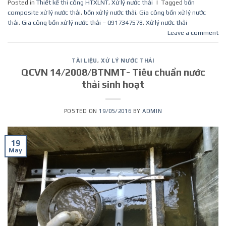
Posted in
Thiết kế thi công HTXLNT
,
Xử lý nước thải
|
Tagged
bồn
composite xử lý nước thải
,
bồn xử lý nước thải
,
Gia công bồn xử lý nước
thải
,
Gia công bồn xử lý nước thải – 0917347578
,
Xử lý nước thải
Leave a comment
TÀI LIỆU
,
XỬ LÝ NƯỚC THẢI
QCVN 14/2008/BTNMT- Tiêu chuẩn nước
thải sinh hoạt
POSTED ON
19/05/2016
BY
ADMIN
19
May