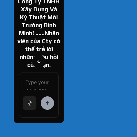
Công Ty TNHH
Xây Dựng Và
Kỹ Thuật Môi
Trường Bình
Minh! ......Nhân
viên của Cty có
thể trả lời
những câu hỏi
của bạn.
How can I help
you today?