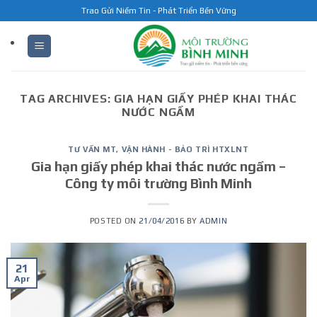
Skip
Trao Gửi Niềm Tin - Phát Triển Bền Vững
to
content
TAG ARCHIVES:
GIA HẠN GIẤY PHÉP KHAI THÁC
NƯỚC NGẦM
TƯ VẤN MT
,
VẬN HÀNH - BẢO TRÌ HTXLNT
Gia hạn giấy phép khai thác nước ngầm –
Công ty môi trường Bình Minh
POSTED ON
21/04/2016
BY
ADMIN
21
Apr