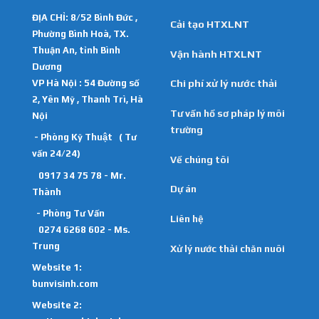
ĐỊA CHỈ: 8/52 Bình Đức ,
Cải tạo HTXLNT
Phường Bình Hoà, TX.
Thuận An, tỉnh Bình
Vận hành HTXLNT
Dương
VP Hà Nội : 54 Đường số
Chi phí xử lý nước thải
2, Yên Mỹ , Thanh Trì, Hà
Tư vấn hồ sơ pháp lý môi
Nội
trường
- Phòng Kỹ Thuật ( Tư
vấn 24/24)
Về chúng tôi
0917 34 75 78 - Mr.
Dự án
Thành
- Phòng Tư Vấn
Liên hệ
0274 6268 602 - Ms.
Trung
Xử lý nước thải chăn nuôi
Website 1:
bunvisinh.com
Website 2: