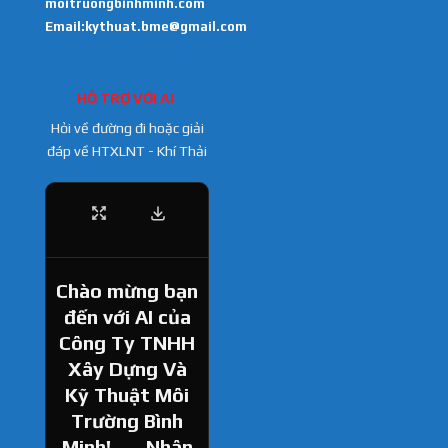
moitruongbinhminh.com
Email:kythuat.bme@gmail.com
HỖ TRỢ VỚI AI
Hỏi về đường đi hoặc giải
đáp về HTXLNT - Khí Thải
Chào mừng bạn
đến với AI của
Công Ty TNHH
Xây Dựng Và
Kỹ Thuật Môi
Trường Bình
Minh! ......Nhân