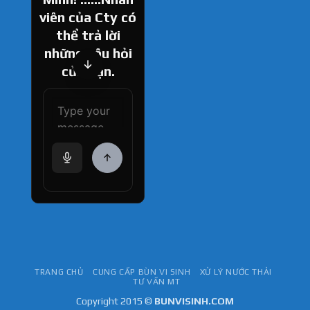
viên của Cty có
thể trả lời
những câu hỏi
của bạn.
How can I help
you today?
TRANG CHỦ
CUNG CẤP BÙN VI SINH
XỬ LÝ NƯỚC THẢI
TƯ VẤN MT
Copyright 2015 ©
BUNVISINH.COM