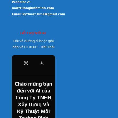
Website 2:
moitruongbinhminh.com
Email:kythuat.bme@gmail.com
HỖ TRỢ VỚI AI
Hỏi về đường đi hoặc giải
đáp về HTXLNT - Khí Thải
Chào mừng bạn
đến với AI của
Công Ty TNHH
Xây Dựng Và
Kỹ Thuật Môi
Trường Bình