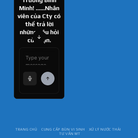
Minh! ......Nhân
viên của Cty có
thể trả lời
những câu hỏi
của bạn.
How can I help
you today?
TRANG CHỦ
CUNG CẤP BÙN VI SINH
XỬ LÝ NƯỚC THẢI
TƯ VẤN MT