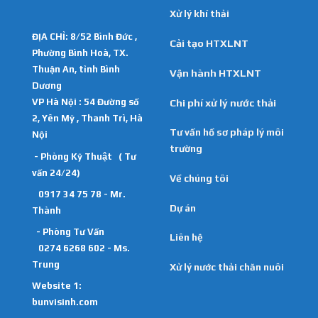
Xử lý khí thải
ĐỊA CHỈ: 8/52 Bình Đức ,
Cải tạo HTXLNT
Phường Bình Hoà, TX.
Thuận An, tỉnh Bình
Vận hành HTXLNT
Dương
VP Hà Nội : 54 Đường số
Chi phí xử lý nước thải
2, Yên Mỹ , Thanh Trì, Hà
Tư vấn hồ sơ pháp lý môi
Nội
trường
- Phòng Kỹ Thuật ( Tư
vấn 24/24)
Về chúng tôi
0917 34 75 78 - Mr.
Dự án
Thành
- Phòng Tư Vấn
Liên hệ
0274 6268 602 - Ms.
Trung
Xử lý nước thải chăn nuôi
Website 1:
bunvisinh.com