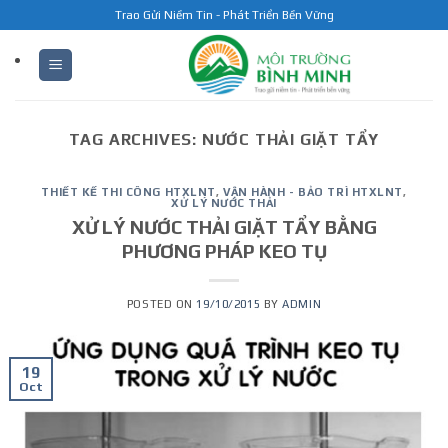
Skip
Trao Gửi Niềm Tin - Phát Triển Bền Vững
to
content
TAG ARCHIVES:
NƯỚC THẢI GIẶT TẨY
THIẾT KẾ THI CÔNG HTXLNT
,
VẬN HÀNH - BẢO TRÌ HTXLNT
,
XỬ LÝ NƯỚC THẢI
XỬ LÝ NƯỚC THẢI GIẶT TẨY BẰNG
PHƯƠNG PHÁP KEO TỤ
POSTED ON
19/10/2015
BY
ADMIN
19
Oct