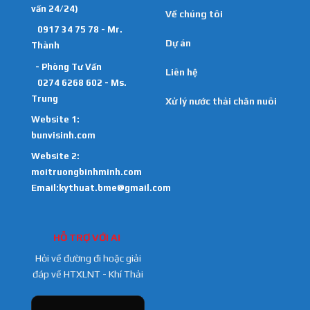
vấn 24/24)
Về chúng tôi
0917 34 75 78 - Mr.
Dự án
Thành
- Phòng Tư Vấn
Liên hệ
0274 6268 602 - Ms.
Trung
Xử lý nước thải chăn nuôi
Website 1:
bunvisinh.com
Website 2:
moitruongbinhminh.com
Email:kythuat.bme@gmail.com
HỖ TRỢ VỚI AI
Hỏi về đường đi hoặc giải
đáp về HTXLNT - Khí Thải