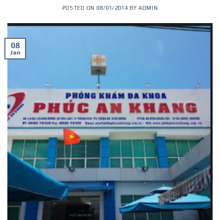
POSTED ON
08/01/2014
BY
ADMIN
08
Jan