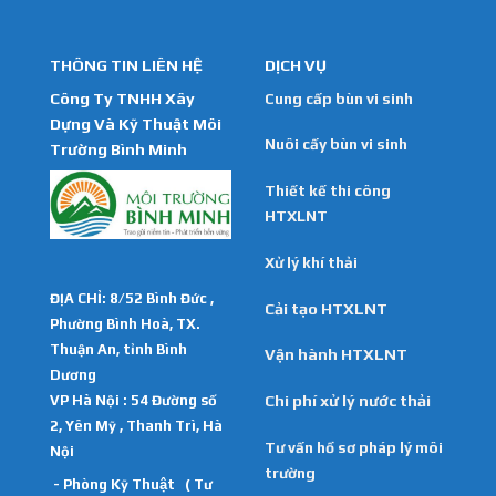
THÔNG TIN LIÊN HỆ
DỊCH VỤ
Công Ty TNHH Xây
Cung cấp bùn vi sinh
Dựng Và Kỹ Thuật Môi
Nuôi cấy bùn vi sinh
Trường Bình Minh
Thiết kế thi công
HTXLNT
Xử lý khí thải
ĐỊA CHỈ: 8/52 Bình Đức ,
Cải tạo HTXLNT
Phường Bình Hoà, TX.
Thuận An, tỉnh Bình
Vận hành HTXLNT
Dương
VP Hà Nội : 54 Đường số
Chi phí xử lý nước thải
2, Yên Mỹ , Thanh Trì, Hà
Tư vấn hồ sơ pháp lý môi
Nội
trường
- Phòng Kỹ Thuật ( Tư