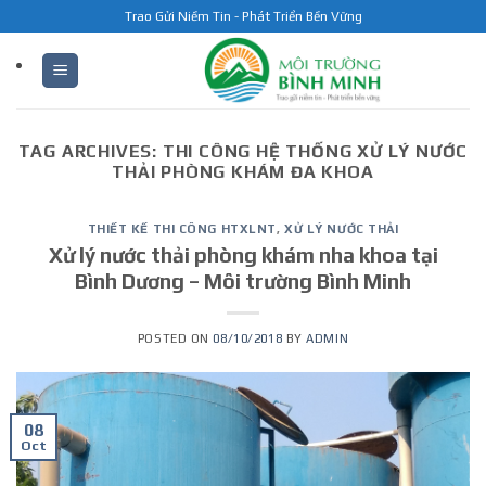
Skip
Trao Gửi Niềm Tin - Phát Triển Bền Vững
to
content
TAG ARCHIVES:
THI CÔNG HỆ THỐNG XỬ LÝ NƯỚC
THẢI PHÒNG KHÁM ĐA KHOA
THIẾT KẾ THI CÔNG HTXLNT
,
XỬ LÝ NƯỚC THẢI
Xử lý nước thải phòng khám nha khoa tại
Bình Dương – Môi trường Bình Minh
POSTED ON
08/10/2018
BY
ADMIN
08
Oct