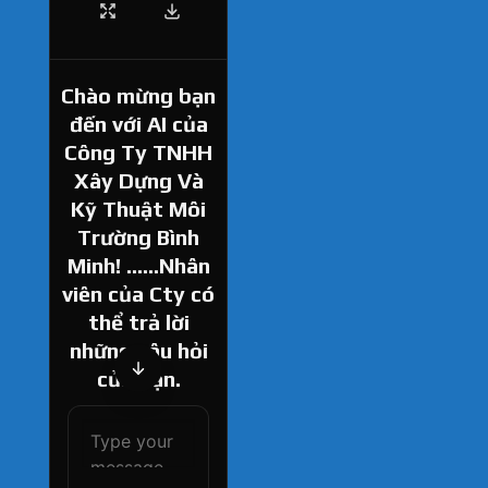
Chào mừng bạn
đến với AI của
Công Ty TNHH
Xây Dựng Và
Kỹ Thuật Môi
Trường Bình
Minh! ......Nhân
viên của Cty có
thể trả lời
những câu hỏi
của bạn.
How can I help
you today?