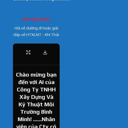
HỖ TRỢ VỚI AI
Hỏi về đường đi hoặc giải
đáp về HTXLNT - Khí Thải
Chào mừng bạn
đến với AI của
Công Ty TNHH
Xây Dựng Và
Kỹ Thuật Môi
Trường Bình
Minh! ......Nhân
viên của Cty có