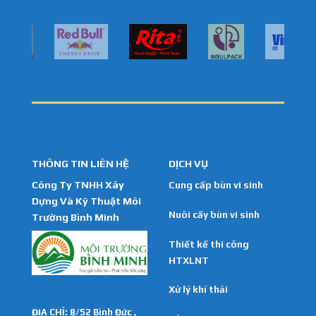
THÔNG TIN LIÊN HỆ
DỊCH VỤ
Công Ty TNHH Xây
Cung cấp bùn vi sinh
Dựng Và Kỹ Thuật Môi
Nuôi cấy bùn vi sinh
Trường Bình Minh
Thiết kế thi công
HTXLNT
Xử lý khí thải
ĐỊA CHỈ: 8/52 Bình Đức ,