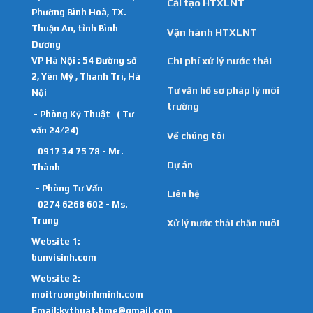
Cải tạo HTXLNT
Phường Bình Hoà, TX.
Thuận An, tỉnh Bình
Vận hành HTXLNT
Dương
VP Hà Nội : 54 Đường số
Chi phí xử lý nước thải
2, Yên Mỹ , Thanh Trì, Hà
Tư vấn hồ sơ pháp lý môi
Nội
trường
- Phòng Kỹ Thuật ( Tư
vấn 24/24)
Về chúng tôi
0917 34 75 78 - Mr.
Dự án
Thành
- Phòng Tư Vấn
Liên hệ
0274 6268 602 - Ms.
Trung
Xử lý nước thải chăn nuôi
Website 1:
bunvisinh.com
Website 2:
moitruongbinhminh.com
Email:kythuat.bme@gmail.com