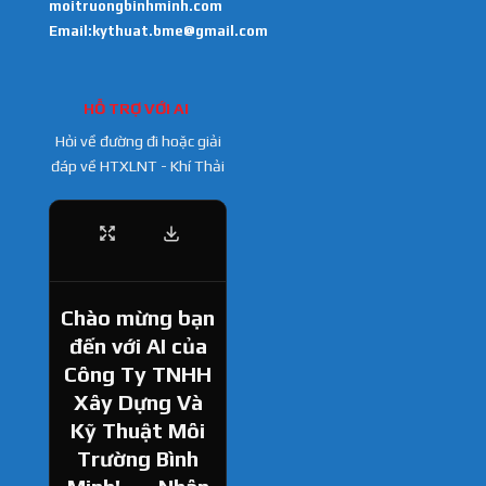
moitruongbinhminh.com
Email:kythuat.bme@gmail.com
HỖ TRỢ VỚI AI
Hỏi về đường đi hoặc giải
đáp về HTXLNT - Khí Thải
Chào mừng bạn
đến với AI của
Công Ty TNHH
Xây Dựng Và
Kỹ Thuật Môi
Trường Bình