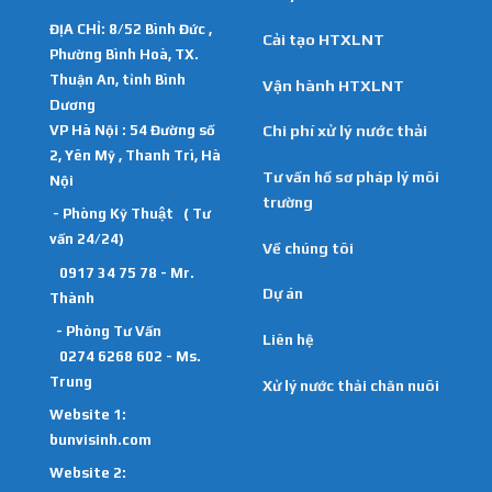
ĐỊA CHỈ: 8/52 Bình Đức ,
Cải tạo HTXLNT
Phường Bình Hoà, TX.
Thuận An, tỉnh Bình
Vận hành HTXLNT
Dương
VP Hà Nội : 54 Đường số
Chi phí xử lý nước thải
2, Yên Mỹ , Thanh Trì, Hà
Tư vấn hồ sơ pháp lý môi
Nội
trường
- Phòng Kỹ Thuật ( Tư
vấn 24/24)
Về chúng tôi
0917 34 75 78 - Mr.
Dự án
Thành
- Phòng Tư Vấn
Liên hệ
0274 6268 602 - Ms.
Trung
Xử lý nước thải chăn nuôi
Website 1:
bunvisinh.com
Website 2: