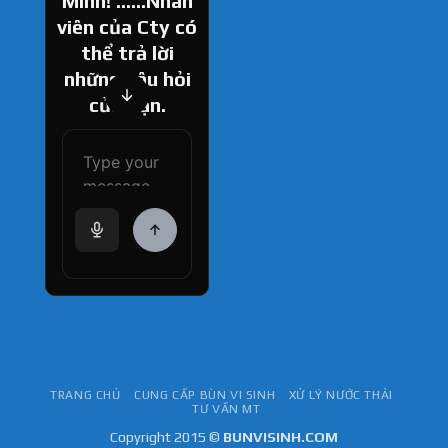
Minh! ......Nhân
viên của Cty có
thể trả lời
những câu hỏi
của bạn.
How can I help
you today?
TRANG CHỦ
CUNG CẤP BÙN VI SINH
XỬ LÝ NƯỚC THẢI
TƯ VẤN MT
Copyright 2015 ©
BUNVISINH.COM