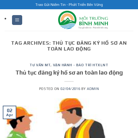
Skip
Trao Gửi Niềm Tin - Phát Triển Bền Vững
to
content
TAG ARCHIVES:
THỦ TỤC ĐĂNG KÝ HỒ SƠ AN
TOÀN LAO ĐỘNG
TƯ VẤN MT
,
VẬN HÀNH - BẢO TRÌ HTXLNT
Thủ tục đăng ký hồ sơ an toàn lao động
POSTED ON
02/04/2016
BY
ADMIN
02
Apr