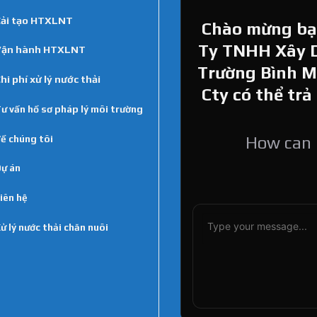
ải tạo HTXLNT
Chào mừng bạn
Ty TNHH Xây 
Vận hành HTXLNT
Trường Bình Min
hi phí xử lý nước thải
Cty có thể trả
ư vấn hồ sơ pháp lý môi trường
ề chúng tôi
How can I
ự án
iên hệ
ử lý nước thải chăn nuôi