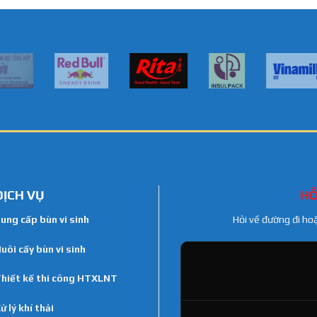
DỊCH VỤ
HỖ
ung cấp bùn vi sinh
Hỏi về đường đi ho
uôi cấy bùn vi sinh
hiết kế thi công HTXLNT
ử lý khí thải