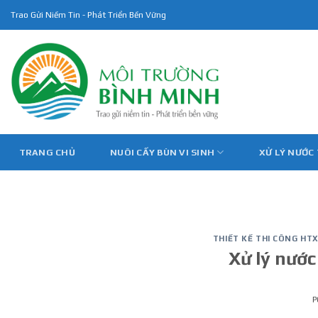
Skip
Trao Gửi Niềm Tin - Phát Triển Bền Vững
to
content
TRANG CHỦ
NUÔI CẤY BÙN VI SINH
XỬ LÝ NƯỚC
THIẾT KẾ THI CÔNG HT
Xử lý nước
P