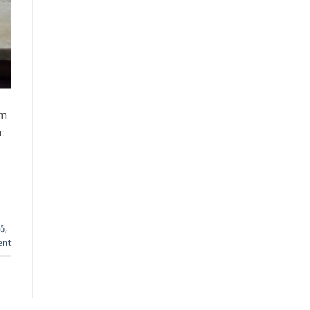
êm
c
gỗ
,
ent