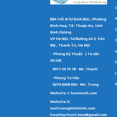
C
ĐỊA CHỈ: 8/52 Bình Đức , Phường
Bình Hoà, TX. Thuận An, tỉnh
C
Bình Dương
VP Hà Nội : 54 Đường số 2, Yên
T
Mỹ , Thanh Trì, Hà Nội
V
- Phòng Kỹ Thuật ( Tư vấn
24/24)
D
0917 34 75 78 - Mr. Thành
L
- Phòng Tư Vấn
X
0274 6268 602 - Ms. Trung
Website 1:
bunvisinh.com
Website 2:
moitruongbinhminh.com
Email:kythuat.bme@gmail.com