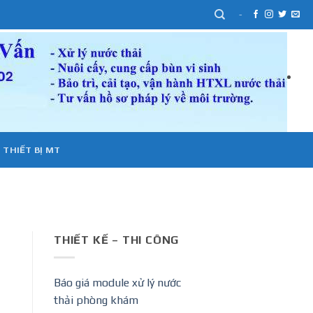
-
 THIẾT BỊ MT
THIẾT KẾ – THI CÔNG
Báo giá module xử lý nước
thải phòng khám