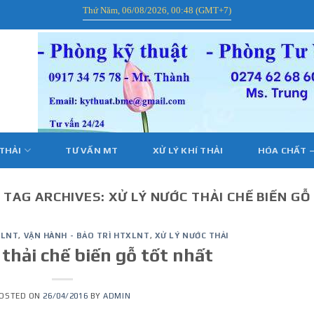
Thứ Năm, 06/08/2026, 00:48 (GMT+7)
 THẢI
TƯ VẤN MT
XỬ LÝ KHÍ THẢI
HÓA CHẤT –
TAG ARCHIVES:
XỬ LÝ NƯỚC THẢI CHẾ BIẾN GỖ
XLNT
,
VẬN HÀNH - BẢO TRÌ HTXLNT
,
XỬ LÝ NƯỚC THẢI
 thải chế biến gỗ tốt nhất
OSTED ON
26/04/2016
BY
ADMIN