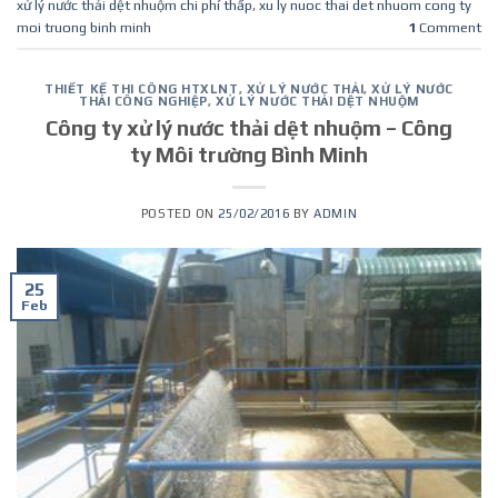
xử lý nước thải dệt nhuộm chi phí thấp
,
xu ly nuoc thai det nhuom cong ty
moi truong binh minh
1
Comment
THIẾT KẾ THI CÔNG HTXLNT
,
XỬ LÝ NƯỚC THẢI
,
XỬ LÝ NƯỚC
THẢI CÔNG NGHIỆP
,
XỬ LÝ NƯỚC THẢI DỆT NHUỘM
Công ty xử lý nước thải dệt nhuộm – Công
ty Môi trường Bình Minh
POSTED ON
25/02/2016
BY
ADMIN
25
Feb