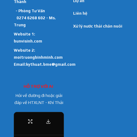
Dự án
Thành
- Phòng Tư Vấn
Liên hệ
0274 6268 602 - Ms.
Trung
Xử lý nước thải chăn nuôi
Website 1:
bunvisinh.com
Website 2:
moitruongbinhminh.com
Email:kythuat.bme@gmail.com
HỖ TRỢ VỚI AI
Hỏi về đường đi hoặc giải
đáp về HTXLNT - Khí Thải