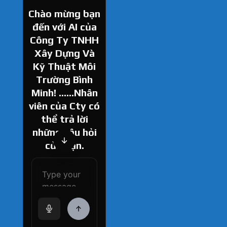
Chào mừng bạn
đến với AI của
Công Ty TNHH
Xây Dựng Và
Kỹ Thuật Môi
Trường Bình
Minh! ......Nhân
viên của Cty có
thể trả lời
những câu hỏi
của bạn.
How can I help
you today?