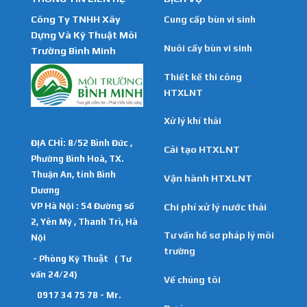
Công Ty TNHH Xây
Cung cấp bùn vi sinh
Dựng Và Kỹ Thuật Môi
Nuôi cấy bùn vi sinh
Trường Bình Minh
Thiết kế thi công
HTXLNT
Xử lý khí thải
ĐỊA CHỈ: 8/52 Bình Đức ,
Cải tạo HTXLNT
Phường Bình Hoà, TX.
Thuận An, tỉnh Bình
Vận hành HTXLNT
Dương
VP Hà Nội : 54 Đường số
Chi phí xử lý nước thải
2, Yên Mỹ , Thanh Trì, Hà
Tư vấn hồ sơ pháp lý môi
Nội
trường
- Phòng Kỹ Thuật ( Tư
vấn 24/24)
Về chúng tôi
0917 34 75 78 - Mr.