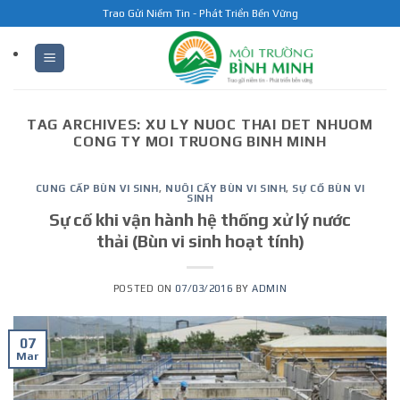
Skip
Trao Gửi Niềm Tin - Phát Triển Bền Vững
to
content
TAG ARCHIVES:
XU LY NUOC THAI DET NHUOM
CONG TY MOI TRUONG BINH MINH
CUNG CẤP BÙN VI SINH
,
NUÔI CẤY BÙN VI SINH
,
SỰ CỐ BÙN VI
SINH
Sự cố khi vận hành hệ thống xử lý nước
thải (Bùn vi sinh hoạt tính)
POSTED ON
07/03/2016
BY
ADMIN
07
Mar