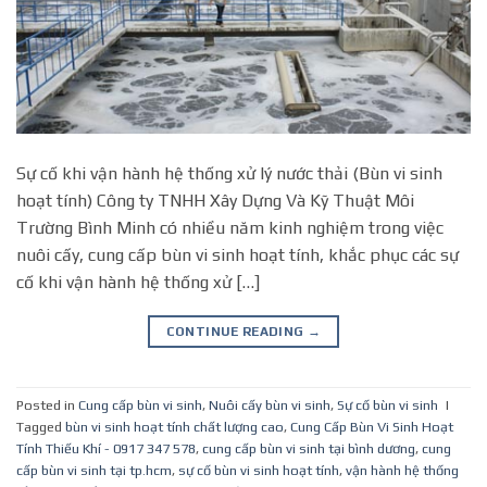
Sự cố khi vận hành hệ thống xử lý nước thải (Bùn vi sinh
hoạt tính) Công ty TNHH Xây Dựng Và Kỹ Thuật Môi
Trường Bình Minh có nhiều năm kinh nghiệm trong việc
nuôi cấy, cung cấp bùn vi sinh hoạt tính, khắc phục các sự
cố khi vận hành hệ thống xử […]
CONTINUE READING
→
Posted in
Cung cấp bùn vi sinh
,
Nuôi cấy bùn vi sinh
,
Sự cố bùn vi sinh
|
Tagged
bùn vi sinh hoạt tính chất lượng cao
,
Cung Cấp Bùn Vi Sinh Hoạt
Tính Thiếu Khí - 0917 347 578
,
cung cấp bùn vi sinh tại bình dương
,
cung
cấp bùn vi sinh tại tp.hcm
,
sự cố bùn vi sinh hoạt tính
,
vận hành hệ thống