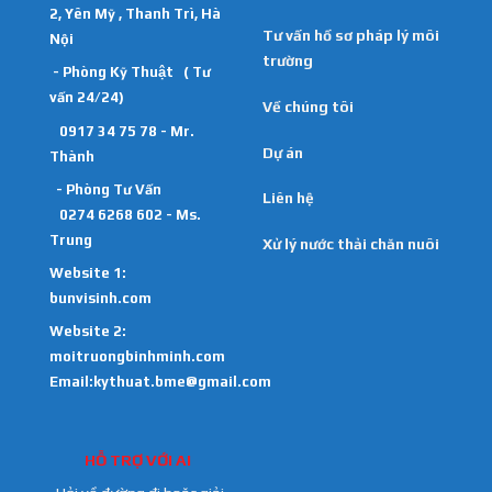
2, Yên Mỹ , Thanh Trì, Hà
Tư vấn hồ sơ pháp lý môi
Nội
trường
- Phòng Kỹ Thuật ( Tư
vấn 24/24)
Về chúng tôi
0917 34 75 78 - Mr.
Dự án
Thành
- Phòng Tư Vấn
Liên hệ
0274 6268 602 - Ms.
Trung
Xử lý nước thải chăn nuôi
Website 1:
bunvisinh.com
Website 2:
moitruongbinhminh.com
Email:kythuat.bme@gmail.com
HỖ TRỢ VỚI AI