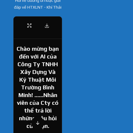
Hỏi về đường đi hoặc giải
đáp về HTXLNT - Khí Thải
Chào mừng bạn
đến với AI của
Công Ty TNHH
Xây Dựng Và
Kỹ Thuật Môi
Trường Bình
Minh! ......Nhân
viên của Cty có
thể trả lời
những câu hỏi
của bạn.