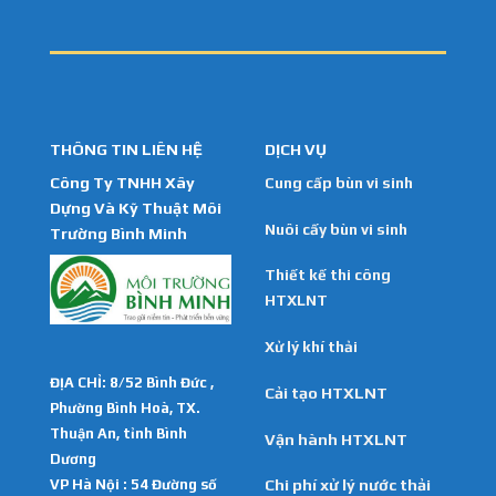
THÔNG TIN LIÊN HỆ
DỊCH VỤ
Công Ty TNHH Xây
Cung cấp bùn vi sinh
Dựng Và Kỹ Thuật Môi
Nuôi cấy bùn vi sinh
Trường Bình Minh
Thiết kế thi công
HTXLNT
Xử lý khí thải
ĐỊA CHỈ: 8/52 Bình Đức ,
Cải tạo HTXLNT
Phường Bình Hoà, TX.
Thuận An, tỉnh Bình
Vận hành HTXLNT
Dương
VP Hà Nội : 54 Đường số
Chi phí xử lý nước thải