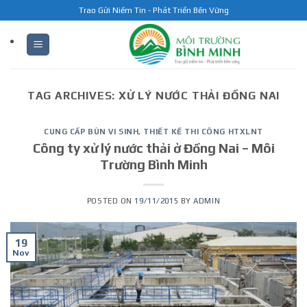
Skip
Trao Gửi Niềm Tin - Phát Triển Bền Vững
to
content
TAG ARCHIVES:
XỬ LÝ NƯỚC THẢI ĐỒNG NAI
CUNG CẤP BÙN VI SINH
,
THIẾT KẾ THI CÔNG HTXLNT
Công ty xử lý nước thải ở Đồng Nai – Môi
Trường Bình Minh
POSTED ON
19/11/2015
BY
ADMIN
19
Nov