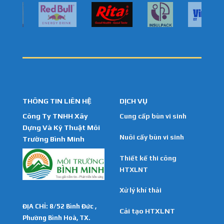
THÔNG TIN LIÊN HỆ
DỊCH VỤ
Công Ty TNHH Xây
Cung cấp bùn vi sinh
Dựng Và Kỹ Thuật Môi
Nuôi cấy bùn vi sinh
Trường Bình Minh
Thiết kế thi công
HTXLNT
Xử lý khí thải
ĐỊA CHỈ: 8/52 Bình Đức ,
Cải tạo HTXLNT
Phường Bình Hoà, TX.