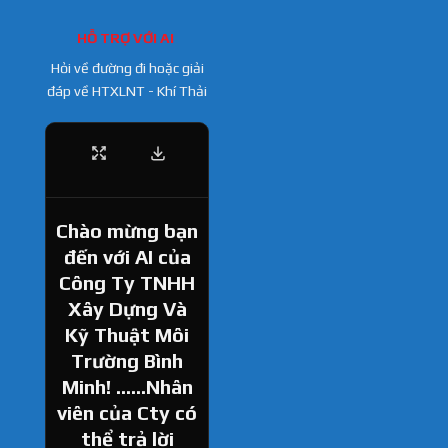
HỖ TRỢ VỚI AI
Hỏi về đường đi hoặc giải
đáp về HTXLNT - Khí Thải
Chào mừng bạn
đến với AI của
Công Ty TNHH
Xây Dựng Và
Kỹ Thuật Môi
Trường Bình
Minh! ......Nhân
viên của Cty có
thể trả lời