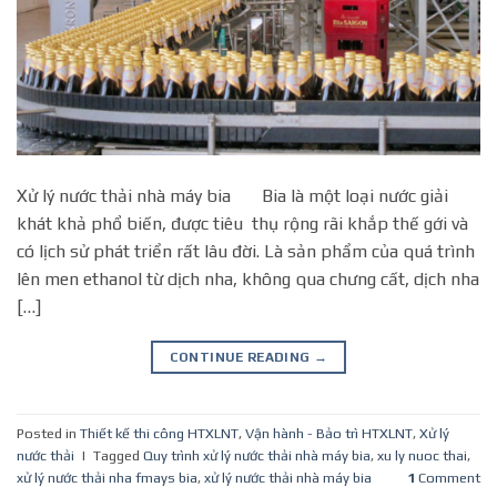
Xử lý nước thải nhà máy bia Bia là một loại nước giải
khát khả phổ biến, được tiêu thụ rộng rãi khắp thế gới và
có lịch sử phát triển rất lâu đời. Là sản phẩm của quá trình
lên men ethanol từ dịch nha, không qua chưng cất, dịch nha
[…]
CONTINUE READING
→
Posted in
Thiết kế thi công HTXLNT
,
Vận hành - Bảo trì HTXLNT
,
Xử lý
nước thải
|
Tagged
Quy trình xử lý nước thải nhà máy bia
,
xu ly nuoc thai
,
xử lý nước thải nha fmays bia
,
xử lý nước thải nhà máy bia
1
Comment