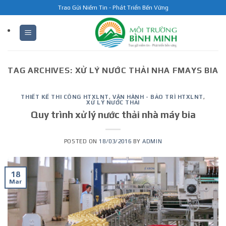
Skip
Trao Gửi Niềm Tin - Phát Triển Bền Vững
to
content
TAG ARCHIVES:
XỬ LÝ NƯỚC THẢI NHA FMAYS BIA
THIẾT KẾ THI CÔNG HTXLNT
,
VẬN HÀNH - BẢO TRÌ HTXLNT
,
XỬ LÝ NƯỚC THẢI
Quy trình xử lý nước thải nhà máy bia
POSTED ON
18/03/2016
BY
ADMIN
18
Mar