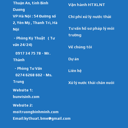
Thuận An, tỉnh Bình
Vận hành HTXLNT
Dương
VP Hà Nội : 54 Đường số
Chi phí xử lý nước thải
2, Yên Mỹ , Thanh Trì, Hà
Tư vấn hồ sơ pháp lý môi
Nội
trường
- Phòng Kỹ Thuật ( Tư
vấn 24/24)
Về chúng tôi
0917 34 75 78 - Mr.
Dự án
Thành
- Phòng Tư Vấn
Liên hệ
0274 6268 602 - Ms.
Trung
Xử lý nước thải chăn nuôi
Website 1:
bunvisinh.com
Website 2:
moitruongbinhminh.com
Email:kythuat.bme@gmail.com