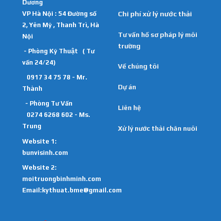
Dương
VP Hà Nội : 54 Đường số
Chi phí xử lý nước thải
2, Yên Mỹ , Thanh Trì, Hà
Tư vấn hồ sơ pháp lý môi
Nội
trường
- Phòng Kỹ Thuật ( Tư
vấn 24/24)
Về chúng tôi
0917 34 75 78 - Mr.
Dự án
Thành
- Phòng Tư Vấn
Liên hệ
0274 6268 602 - Ms.
Trung
Xử lý nước thải chăn nuôi
Website 1:
bunvisinh.com
Website 2:
moitruongbinhminh.com
Email:kythuat.bme@gmail.com