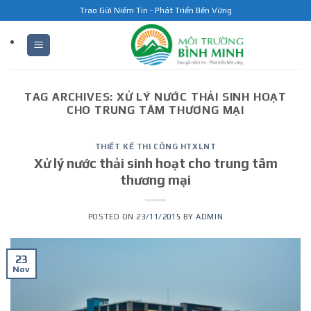
Skip
Trao Gửi Niềm Tin - Phát Triển Bền Vững
to
content
TAG ARCHIVES:
XỬ LÝ NƯỚC THẢI SINH HOẠT
CHO TRUNG TÂM THƯƠNG MẠI
THIẾT KẾ THI CÔNG HTXLNT
Xử lý nước thải sinh hoạt cho trung tâm
thương mại
POSTED ON
23/11/2015
BY
ADMIN
23
Nov