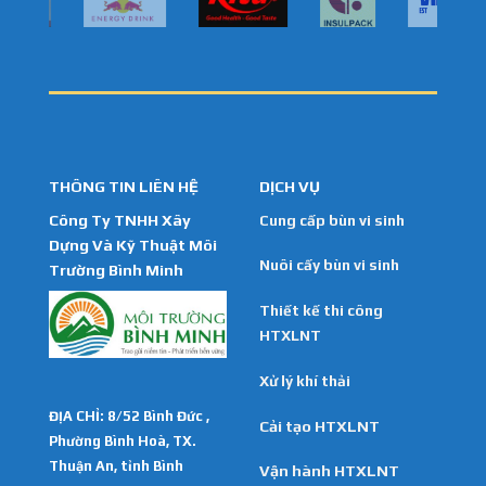
THÔNG TIN LIÊN HỆ
DỊCH VỤ
Công Ty TNHH Xây
Cung cấp bùn vi sinh
Dựng Và Kỹ Thuật Môi
Nuôi cấy bùn vi sinh
Trường Bình Minh
Thiết kế thi công
HTXLNT
Xử lý khí thải
ĐỊA CHỈ: 8/52 Bình Đức ,
Cải tạo HTXLNT
Phường Bình Hoà, TX.
Thuận An, tỉnh Bình
Vận hành HTXLNT