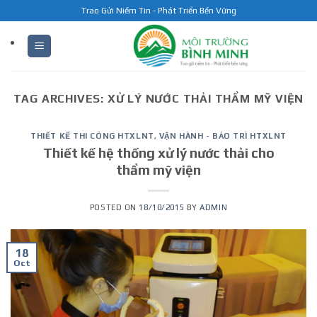
Skip
Trao Gửi Niềm Tin - Phát Triển Bền Vững
to
content
TAG ARCHIVES:
XỬ LÝ NƯỚC THẢI THẨM MỸ VIỆN
THIẾT KẾ THI CÔNG HTXLNT
,
VẬN HÀNH - BẢO TRÌ HTXLNT
Thiết kế hệ thống xử lý nước thải cho
thẩm mỹ viện
POSTED ON
18/10/2015
BY
ADMIN
18
Oct