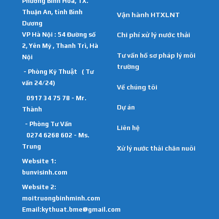
Phường Bình Hoà, TX.
Thuận An, tỉnh Bình
Vận hành HTXLNT
Dương
VP Hà Nội : 54 Đường số
Chi phí xử lý nước thải
2, Yên Mỹ , Thanh Trì, Hà
Tư vấn hồ sơ pháp lý môi
Nội
trường
- Phòng Kỹ Thuật ( Tư
vấn 24/24)
Về chúng tôi
0917 34 75 78 - Mr.
Dự án
Thành
- Phòng Tư Vấn
Liên hệ
0274 6268 602 - Ms.
Trung
Xử lý nước thải chăn nuôi
Website 1:
bunvisinh.com
Website 2:
moitruongbinhminh.com
Email:kythuat.bme@gmail.com