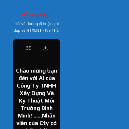
HỖ TRỢ VỚI AI
Hỏi về đường đi hoặc giải
đáp về HTXLNT - Khí Thải
Chào mừng bạn
đến với AI của
Công Ty TNHH
Xây Dựng Và
Kỹ Thuật Môi
Trường Bình
Minh! ......Nhân
viên của Cty có