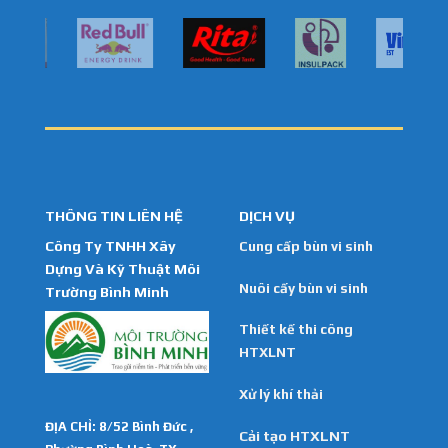
THÔNG TIN LIÊN HỆ
DỊCH VỤ
Công Ty TNHH Xây
Cung cấp bùn vi sinh
Dựng Và Kỹ Thuật Môi
Nuôi cấy bùn vi sinh
Trường Bình Minh
Thiết kế thi công
HTXLNT
Xử lý khí thải
ĐỊA CHỈ: 8/52 Bình Đức ,
Cải tạo HTXLNT