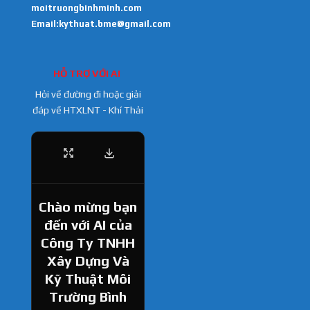
moitruongbinhminh.com
Email:kythuat.bme@gmail.com
HỖ TRỢ VỚI AI
Hỏi về đường đi hoặc giải
đáp về HTXLNT - Khí Thải
Chào mừng bạn
đến với AI của
Công Ty TNHH
Xây Dựng Và
Kỹ Thuật Môi
Trường Bình