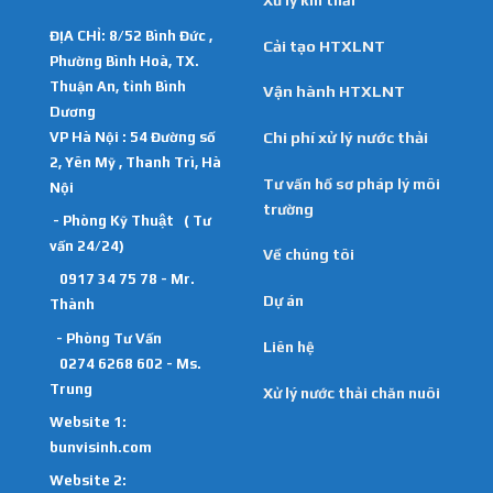
ĐỊA CHỈ: 8/52 Bình Đức ,
Cải tạo HTXLNT
Phường Bình Hoà, TX.
Thuận An, tỉnh Bình
Vận hành HTXLNT
Dương
VP Hà Nội : 54 Đường số
Chi phí xử lý nước thải
2, Yên Mỹ , Thanh Trì, Hà
Tư vấn hồ sơ pháp lý môi
Nội
trường
- Phòng Kỹ Thuật ( Tư
vấn 24/24)
Về chúng tôi
0917 34 75 78 - Mr.
Dự án
Thành
- Phòng Tư Vấn
Liên hệ
0274 6268 602 - Ms.
Trung
Xử lý nước thải chăn nuôi
Website 1:
bunvisinh.com
Website 2: