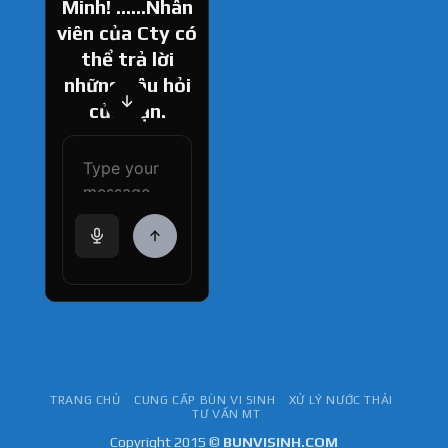
Minh! ......Nhân
viên của Cty có
thể trả lời
những câu hỏi
của bạn.
How can I help
you today?
TRANG CHỦ
CUNG CẤP BÙN VI SINH
XỬ LÝ NƯỚC THẢI
TƯ VẤN MT
Copyright 2015 ©
BUNVISINH.COM