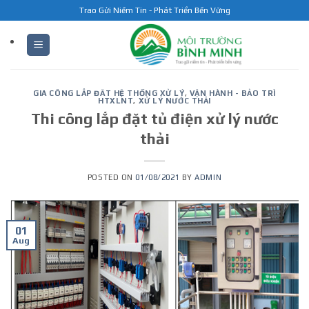
Skip
Trao Gửi Niềm Tin - Phát Triển Bền Vững
to
content
GIA CÔNG LẮP ĐĂT HỆ THỐNG XỬ LÝ
,
VẬN HÀNH - BẢO TRÌ
HTXLNT
,
XỬ LÝ NƯỚC THẢI
Thi công lắp đặt tủ điện xử lý nước
thải
POSTED ON
01/08/2021
BY
ADMIN
01
Aug