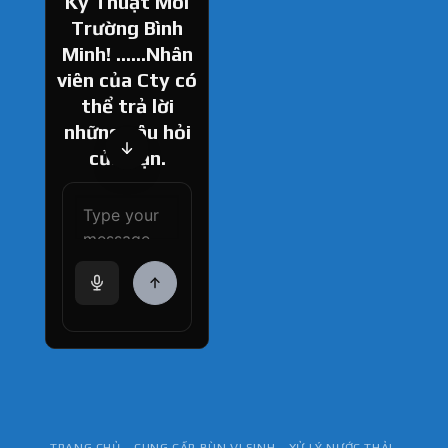
Kỹ Thuật Môi
Trường Bình
Minh! ......Nhân
viên của Cty có
thể trả lời
những câu hỏi
của bạn.
How can I help
you today?
TRANG CHỦ
CUNG CẤP BÙN VI SINH
XỬ LÝ NƯỚC THẢI