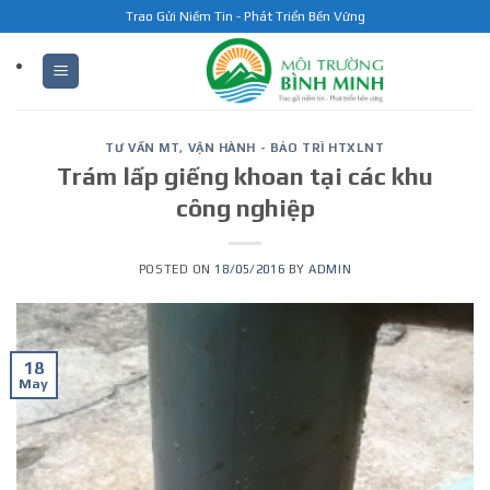
Skip
Trao Gửi Niềm Tin - Phát Triển Bền Vững
to
content
TƯ VẤN MT
,
VẬN HÀNH - BẢO TRÌ HTXLNT
Trám lấp giếng khoan tại các khu
công nghiệp
POSTED ON
18/05/2016
BY
ADMIN
18
May