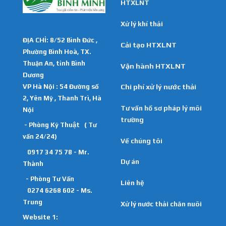
HTXLNT
Xử lý khí thải
ĐỊA CHỈ: 8/52 Bình Đức ,
Cải tạo HTXLNT
Phường Bình Hoà, TX.
Thuận An, tỉnh Bình
Vận hành HTXLNT
Dương
VP Hà Nội : 54 Đường số
Chi phí xử lý nước thải
2, Yên Mỹ , Thanh Trì, Hà
Tư vấn hồ sơ pháp lý môi
Nội
trường
- Phòng Kỹ Thuật ( Tư
vấn 24/24)
Về chúng tôi
0917 34 75 78 - Mr.
Dự án
Thành
- Phòng Tư Vấn
Liên hệ
0274 6268 602 - Ms.
Trung
Xử lý nước thải chăn nuôi
Website 1: