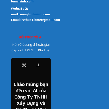
bunvisinh.com
Website 2:
moitruongbinhminh.com
Email:kythuat.bme@gmail.com
HỖ TRỢ VỚI AI
Hỏi về đường đi hoặc giải
đáp về HTXLNT - Khí Thải
Chào mừng bạn
đến với AI của
Công Ty TNHH
Xây Dựng Và