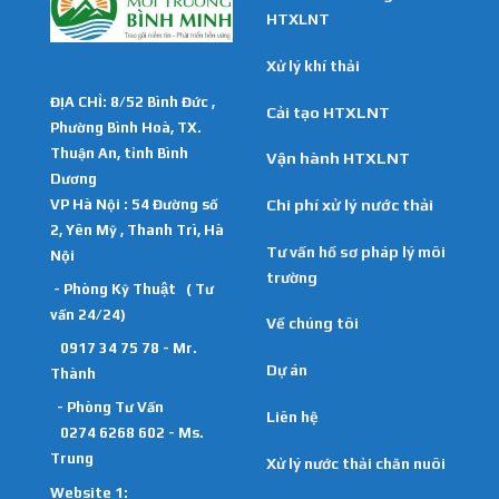
HTXLNT
Xử lý khí thải
ĐỊA CHỈ: 8/52 Bình Đức ,
Cải tạo HTXLNT
Phường Bình Hoà, TX.
Thuận An, tỉnh Bình
Vận hành HTXLNT
Dương
VP Hà Nội : 54 Đường số
Chi phí xử lý nước thải
2, Yên Mỹ , Thanh Trì, Hà
Tư vấn hồ sơ pháp lý môi
Nội
trường
- Phòng Kỹ Thuật ( Tư
vấn 24/24)
Về chúng tôi
0917 34 75 78 - Mr.
Dự án
Thành
- Phòng Tư Vấn
Liên hệ
0274 6268 602 - Ms.
Trung
Xử lý nước thải chăn nuôi
Website 1: