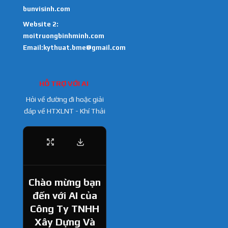
bunvisinh.com
Website 2:
moitruongbinhminh.com
Email:kythuat.bme@gmail.com
HỖ TRỢ VỚI AI
Hỏi về đường đi hoặc giải
đáp về HTXLNT - Khí Thải
Chào mừng bạn
đến với AI của
Công Ty TNHH
Xây Dựng Và