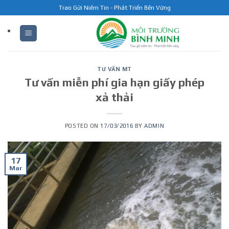
Skip
Trao Gửi Niềm Tin - Phát Triển Bền Vững
to
content
TƯ VẤN MT
Tư vấn miễn phí gia hạn giấy phép
xả thải
POSTED ON
17/03/2016
BY
ADMIN
17
Mar