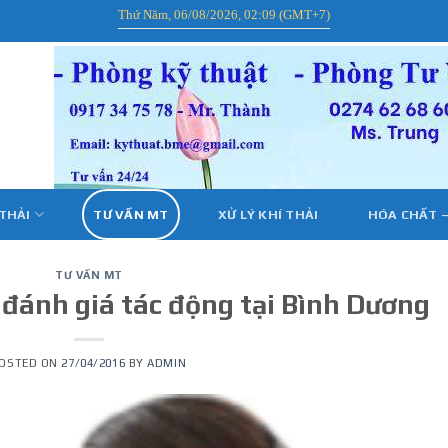
Thứ Năm, 06/08/2026, 02:09 (GMT+7)
 THẢI
TƯ VẤN MT
XỬ LÝ KHÍ THẢI
HÓA CHẤT –
TƯ VẤN MT
 đánh giá tác động tại Bình Dương
OSTED ON
27/04/2016
BY
ADMIN