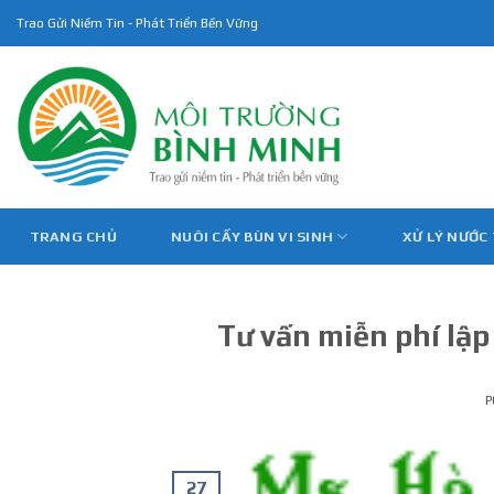
Skip
Trao Gửi Niềm Tin - Phát Triển Bền Vững
to
content
TRANG CHỦ
NUÔI CẤY BÙN VI SINH
XỬ LÝ NƯỚC
Tư vấn miễn phí lập
P
27