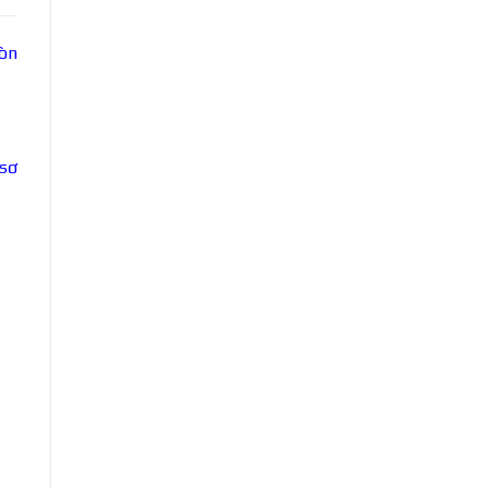
còn
 sơ