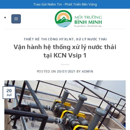
Skip
Trao Gửi Niềm Tin - Phát Triển Bền Vững
to
content
THIẾT KẾ THI CÔNG HTXLNT
,
XỬ LÝ NƯỚC THẢI
Vận hành hệ thống xử lý nước thải
tại KCN Vsip 1
POSTED ON
20/07/2021
BY
ADMIN
20
Jul