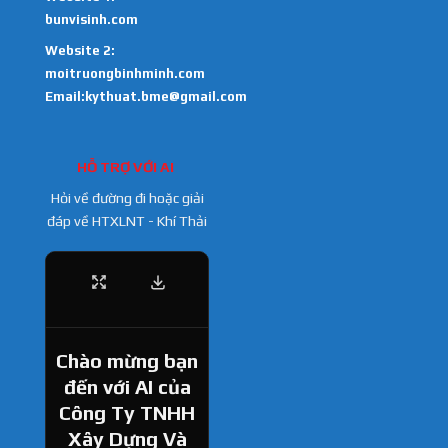
bunvisinh.com
Website 2:
moitruongbinhminh.com
Email:kythuat.bme@gmail.com
HỖ TRỢ VỚI AI
Hỏi về đường đi hoặc giải
đáp về HTXLNT - Khí Thải
Chào mừng bạn
đến với AI của
Công Ty TNHH
Xây Dựng Và