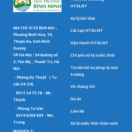
HTXLNT
Xử lý khí thải
ĐỊA CHỈ: 8/52 Bình Đức ,
Cải tạo HTXLNT
Phường Bình Hoà, TX.
Thuận An, tỉnh Bình
Vận hành HTXLNT
Dương
VP Hà Nội : 54 Đường số
Chi phí xử lý nước thải
2, Yên Mỹ , Thanh Trì, Hà
Tư vấn hồ sơ pháp lý môi
Nội
trường
- Phòng Kỹ Thuật ( Tư
vấn 24/24)
Về chúng tôi
0917 34 75 78 - Mr.
Dự án
Thành
- Phòng Tư Vấn
Liên hệ
0274 6268 602 - Ms.
Trung
Xử lý nước thải chăn nuôi
Website 1: