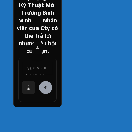
Kỹ Thuật Môi
Trường Bình
Minh! ......Nhân
viên của Cty có
thể trả lời
những câu hỏi
của bạn.
How can I help
you today?