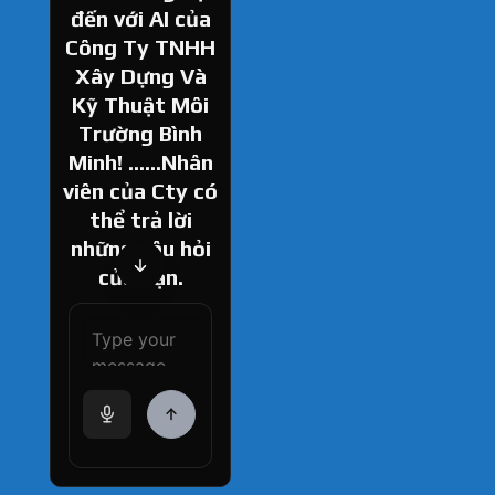
đến với AI của
Công Ty TNHH
Xây Dựng Và
Kỹ Thuật Môi
Trường Bình
Minh! ......Nhân
viên của Cty có
thể trả lời
những câu hỏi
của bạn.
How can I help
you today?