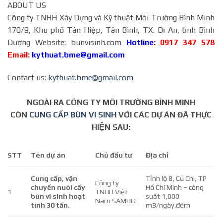
ABOUT US
Công ty TNHH Xây Dựng và Kỹ thuật Môi Trường Bình Minh
170/9, Khu phố Tân Hiệp, Tân Bình, TX. Dĩ An, tỉnh Bình
Dương Website: bunvisinh.com
Hotline
: 0917 347 578
Email:
kythuat.bme@gmail.com
Contact us:
kythuat.bme@gmail.com
NGOÀI RA CÔNG TY MÔI TRƯỜNG BÌNH MINH
CÒN
CUNG CẤP BÙN VI SINH
VỚI CÁC DỰ ÁN ĐÃ THỰC
HIỆN SAU:
STT
Tên dự án
Chủ đầu tư
Địa chỉ
Cung cấp, vận
Tỉnh lộ 8, Củ Chi, TP
Công ty
chuyển nuôi cấy
Hồ Chí Minh – công
1
TNHH Việt
bùn vi sinh hoạt
suất 1,000
Nam SAMHO
tính 30 tấn.
m3/ngày.đêm