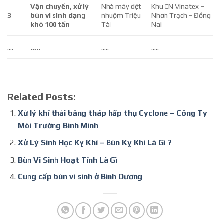
Vận chuyển, xử lý
Nhà máy dệt
Khu CN Vinatex –
3
bùn vi sinh dạng
nhuộm Triệu
Nhơn Trạch – Đồng
khô 100 tấn
Tài
Nai
….
…..
…..
…..
Related Posts:
Xử lý khí thải bằng tháp hấp thụ Cyclone – Công Ty
Môi Trường Bình Minh
Xử Lý Sinh Học Kỵ Khí – Bùn Kỵ Khí Là Gì ?
Bùn Vi Sinh Hoạt Tính Là Gì
Cung cấp bùn vi sinh ở Bình Dương