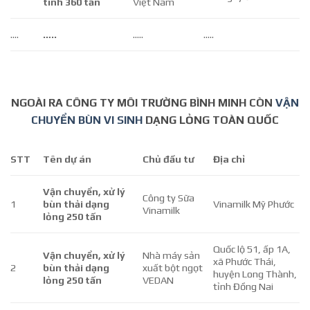
tính 360 tấn
Việt Nam
….
…..
…..
…..
NGOÀI RA CÔNG TY MÔI TRƯỜNG BÌNH MINH CÒN
VẬN
CHUYỂN BÙN VI SINH
DẠNG LỎNG TOÀN QUỐC
STT
Tên dự án
Chủ đầu tư
Địa chỉ
Vận chuyển, xử lý
Công ty Sữa
1
bùn thải dạng
Vinamilk Mỹ Phước
Vinamilk
lỏng 250 tấn
Quốc lộ 51, ấp 1A,
Vận chuyển, xử lý
Nhà máy sản
xã Phước Thái,
2
bùn thải dạng
xuất bột ngọt
huyện Long Thành,
lỏng 250 tấn
VEDAN
tỉnh Đồng Nai