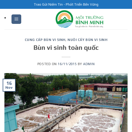
Skip
Trao Gửi Niềm Tin - Phát Triển Bền Vững
to
content
CUNG CẤP BÙN VI SINH
,
NUÔI CẤY BÙN VI SINH
Bùn vi sinh toàn quốc
POSTED ON
16/11/2015
BY
ADMIN
16
Nov