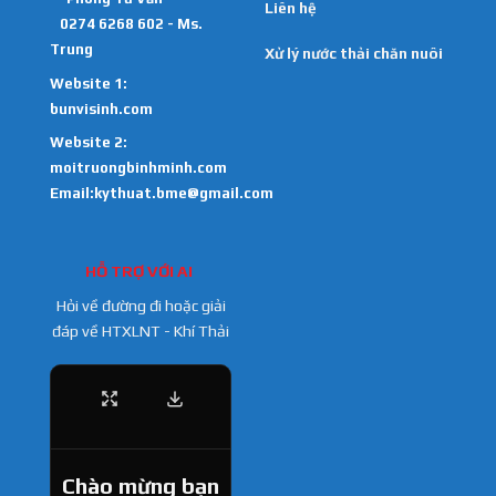
Liên hệ
0274 6268 602 - Ms.
Trung
Xử lý nước thải chăn nuôi
Website 1:
bunvisinh.com
Website 2:
moitruongbinhminh.com
Email:kythuat.bme@gmail.com
HỖ TRỢ VỚI AI
Hỏi về đường đi hoặc giải
đáp về HTXLNT - Khí Thải
Chào mừng bạn