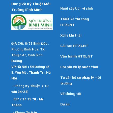
Dựng Và Kỹ Thuật Môi
Nuôi cấy bùn vi sinh
Trường Bình Minh
Thiết kế thi công
HTXLNT
Xử lý khí thải
ĐỊA CHỈ: 8/52 Bình Đức ,
Cải tạo HTXLNT
Phường Bình Hoà, TX.
Thuận An, tỉnh Bình
Vận hành HTXLNT
Dương
VP Hà Nội : 54 Đường số
Chi phí xử lý nước thải
2, Yên Mỹ , Thanh Trì, Hà
Tư vấn hồ sơ pháp lý môi
Nội
trường
- Phòng Kỹ Thuật ( Tư
vấn 24/24)
Về chúng tôi
0917 34 75 78 - Mr.
Dự án
Thành
- Phòng Tư Vấn