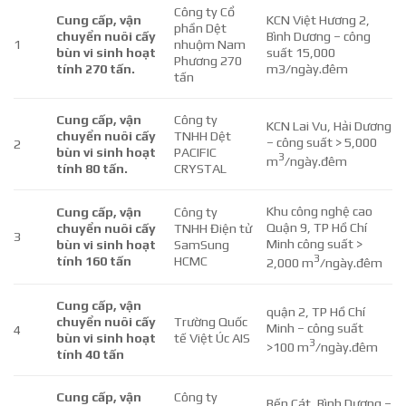
Công ty Cổ
Cung cấp, vận
KCN Việt Hương 2,
phần Dệt
chuyển nuôi cấy
Bình Dương – công
1
nhuộm Nam
bùn vi sinh hoạt
suất 15,000
Phương 270
tính 270 tấn.
m3/ngày.đêm
tấn
Cung cấp, vận
Công ty
KCN Lai Vu, Hải Dương
chuyển nuôi cấy
TNHH Dệt
– công suất > 5,000
2
bùn vi sinh hoạt
PACIFIC
3
m
/ngày.đêm
tính 80 tấn.
CRYSTAL
Khu công nghệ cao
Cung cấp, vận
Công ty
Quận 9, TP Hồ Chí
chuyển nuôi cấy
TNHH Điện tử
3
Minh công suất >
bùn vi sinh hoạt
SamSung
3
tính 160 tấn
HCMC
2,000 m
/ngày.đêm
Cung cấp, vận
quận 2, TP Hồ Chí
chuyển nuôi cấy
Trường Quốc
Minh – công suất
4
bùn vi sinh hoạt
tế Việt Úc AIS
3
>100 m
/ngày.đêm
tính 40 tấn
Cung cấp, vận
Công ty
Bến Cát, Bình Dương –