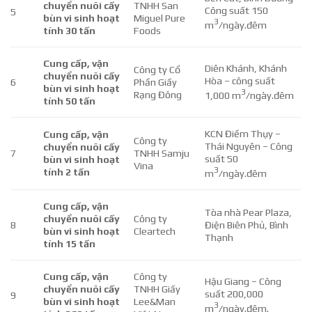
chuyển nuôi cấy
TNHH San
Công suất 150
5
bùn vi sinh hoạt
Miguel Pure
3
m
/ngày.đêm
tính 30 tấn
Foods
Cung cấp, vận
Diên Khánh, Khánh
Công ty Cổ
chuyển nuôi cấy
Hòa – công suất
6
Phần Giấy
bùn vi sinh hoạt
3
Rạng Đông
1,000 m
/ngày.đêm
tính 50 tấn
KCN Điềm Thụy –
Cung cấp, vận
Công ty
Thái Nguyên – Công
chuyển nuôi cấy
7
TNHH Samju
suất 50
bùn vi sinh hoạt
Vina
3
tính 2 tấn
m
/ngày.đêm
Cung cấp, vận
Tòa nhà Pear Plaza,
chuyển nuôi cấy
Công ty
8
Điện Biên Phủ, Bình
bùn vi sinh hoạt
Cleartech
Thạnh
tính 15 tấn
Cung cấp, vận
Công ty
Hậu Giang – Công
chuyển nuôi cấy
TNHH Giấy
suất 200,000
9
bùn vi sinh hoạt
Lee&Man
3
m
/ngày.đêm.