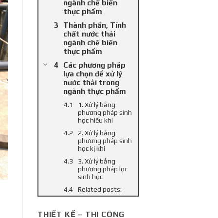
ngành chế biến
thực phẩm
Thành phần, Tính
chất nước thải
ngành chế biến
thực phẩm
Các phương pháp
lựa chọn để xử lý
nước thải trong
ngành thực phẩm
1. Xử lý bằng
phương pháp sinh
học hiếu khí
2. Xử lý bằng
phương pháp sinh
học kị khí
3. Xử lý bằng
phương pháp lọc
sinh học
Related posts:
THIẾT KẾ – THI CÔNG