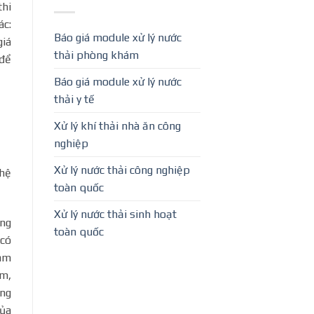
thi
ác:
Báo giá module xử lý nước
giá
thải phòng khám
 để
Báo giá module xử lý nước
thải y tế
Xử lý khí thải nhà ăn công
nghiệp
Xử lý nước thải công nghiệp
hệ
toàn quốc
Xử lý nước thải sinh hoạt
ưng
toàn quốc
 có
am
ăm,
ổng
của