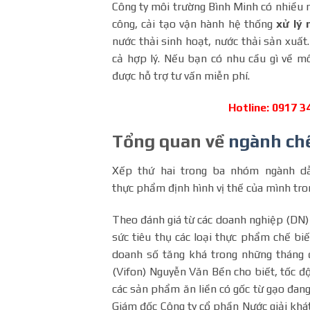
Công ty môi trường Bình Minh có nhiều n
công, cải tạo vận hành hệ thống
xử lý 
nước thải sinh hoạt, nước thải sản xuất.
cả hợp lý. Nếu bạn có nhu cầu gì về mô
được hỗ trợ tư vấn miễn phí.
Hotline: 0917 
Tổng quan về
ngành ch
Xếp thứ hai trong ba nhóm ngành dẫ
thực phẩm định hình vị thế của mình tro
Theo đánh giá từ các doanh nghiệp (DN) 
sức tiêu thụ các loại thực phẩm chế bi
doanh số tăng khá trong những tháng
(Vifon) Nguyễn Văn Bền cho biết, tốc đ
các sản phẩm ăn liền có gốc từ gạo đa
Giám đốc Công ty cổ phần Nước giải khá