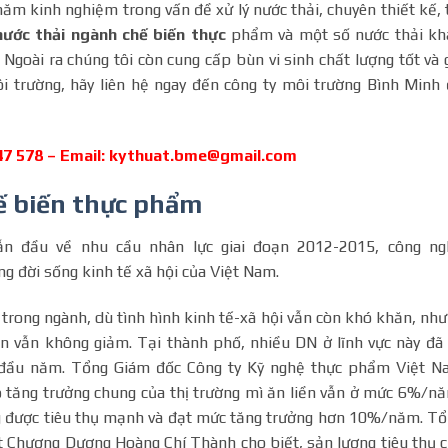
ăm kinh nghiệm trong vấn đề xử lý nước thải, chuyên thiết kế, 
nước thải ngành chế biến thực
phẩm và một số nước thải kh
 Ngoài ra chúng tôi còn cung cấp bùn vi sinh chất lượng tốt và 
i trường, hãy liên hệ ngay đến công ty môi trường Bình Minh
347 578 – Email: kythuat.bme@gmail.com
ế biến thực phẩm
n đầu về nhu cầu nhân lực giai đoạn 2012-2015, công ng
ng đời sống kinh tế xã hội của Việt Nam.
trong ngành, dù tình hình kinh tế-xã hội vẫn còn khó khăn, nh
ến vẫn không giảm. Tại thành phố, nhiều DN ở lĩnh vực này đã
 đầu năm. Tổng Giám đốc Công ty Kỹ nghệ thực phẩm Việt N
ộ tăng trưởng chung của thị trường mì ăn liền vẫn ở mức 6%/n
ng được tiêu thụ mạnh và đạt mức tăng trưởng hơn 10%/năm. T
t Chương Dương Hoàng Chí Thành cho biết, sản lượng tiêu thụ 