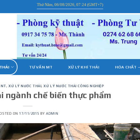
Thứ Năm, 06/08/2026, 07:24 (GMT+7)
 THẢI
TƯ VẤN MT
XỬ LÝ KHÍ THẢI
HÓA CHẤT –
LNT
,
XỬ LÝ NƯỚC THẢI
,
XỬ LÝ NƯỚC THẢI CÔNG NGHIỆP
ải ngành chế biến thực phẩm
OSTED ON
17/11/2015
BY
ADMIN