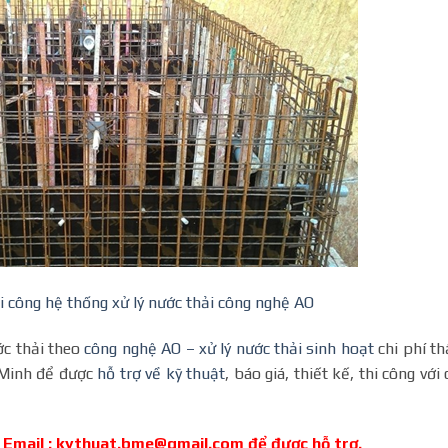
 công hệ thống xử lý nước thải công nghệ AO
c thải theo
công nghệ AO – xử lý nước thải sinh hoạt
chi phí t
h Minh để được
hỗ trợ về kỹ thuật
, báo giá, thiết kế, thi công với 
 Email : kythuat.bme@gmail.com để được hỗ trợ.