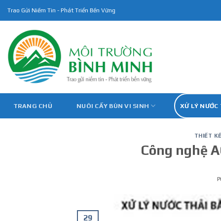
Skip
Trao Gửi Niềm Tin - Phát Triển Bền Vững
to
content
TRANG CHỦ
NUÔI CẤY BÙN VI SINH
XỬ LÝ NƯỚC
THIẾT K
Công nghệ AO
P
29