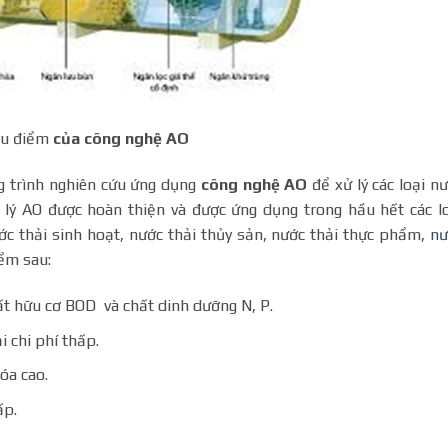
u điểm
của công nghệ AO
trình nghiên cứu ứng dụng
công nghệ AO
để xử lý các loại n
 lý AO được hoàn thiện và được ứng dụng trong hầu hết các l
ớc thải sinh hoạt, nước thải thủy sản, nước thải thực phẩm,
nư
ểm sau:
ất hữu cơ BOD và chất dinh dưỡng N, P.
i chi phí thấp.
óa cao.
ấp.