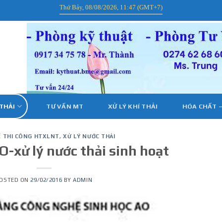
Thứ Bảy, 08/08/2026, 11:47 (GMT+7)
 THẢI
TƯ VẤN MT
XỬ LÝ KHÍ THẢI
HÓA CHẤT –
Ế THI CÔNG HTXLNT
,
XỬ LÝ NƯỚC THẢI
-xử lý nước thải sinh hoạt
OSTED ON
29/02/2016
BY
ADMIN