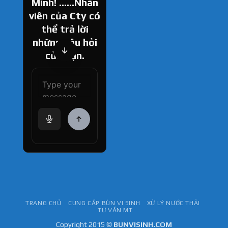
Minh! ......Nhân
viên của Cty có
thể trả lời
những câu hỏi
của bạn.
How can I help
you today?
TRANG CHỦ
CUNG CẤP BÙN VI SINH
XỬ LÝ NƯỚC THẢI
TƯ VẤN MT
Copyright 2015 ©
BUNVISINH.COM