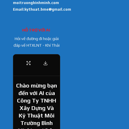
moitruongbinhminh.com
Email:kythuat.bme@gmail.com
HỖ TRỢ VỚI AI
Hỏi về đường đi hoặc giải
đáp về HTXLNT - Khí Thải
Chào mừng bạn
đến với AI của
Công Ty TNHH
Xây Dựng Và
Kỹ Thuật Môi
Trường Bình