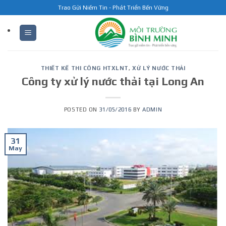
Skip
Trao Gửi Niềm Tin - Phát Triển Bền Vững
to
content
THIẾT KẾ THI CÔNG HTXLNT
,
XỬ LÝ NƯỚC THẢI
Công ty xử lý nước thải tại Long An
POSTED ON
31/05/2016
BY
ADMIN
31
May