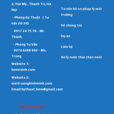
2, Yên Mỹ , Thanh Trì, Hà
Tư vấn hồ sơ pháp lý môi
Nội
trường
- Phòng Kỹ Thuật ( Tư
vấn 24/24)
Về chúng tôi
0917 34 75 78 - Mr.
Dự án
Thành
- Phòng Tư Vấn
Liên hệ
0274 6268 602 - Ms.
Trung
Xử lý nước thải chăn nuôi
Website 1:
bunvisinh.com
Website 2:
moitruongbinhminh.com
Email:kythuat.bme@gmail.com
HỖ TRỢ VỚI AI