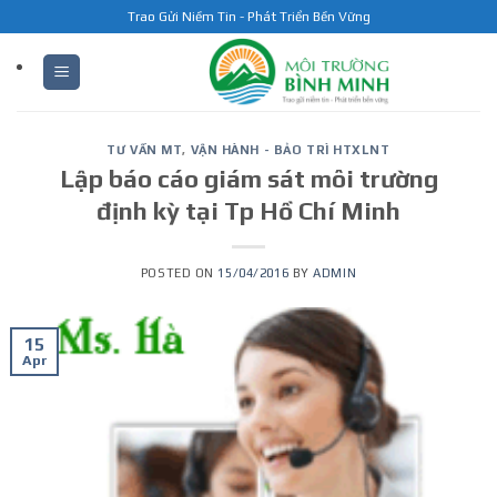
Skip
Trao Gửi Niềm Tin - Phát Triển Bền Vững
to
content
TƯ VẤN MT
,
VẬN HÀNH - BẢO TRÌ HTXLNT
Lập báo cáo giám sát môi trường
định kỳ tại Tp Hồ Chí Minh
POSTED ON
15/04/2016
BY
ADMIN
15
Apr