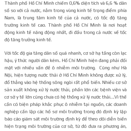
Thành phố Hồ Chí Minh chiếm 0,6% diện tích và 6,6 % dân
số so với cả nước, nằm trong vùng kinh tế trọng điểm phía
Nam, là trung tâm kinh tế của cả nước, có tốc độ tăng
trưởng kinh tế cao. Thành phố Hồ Chí Minh là nơi hoạt
động kinh tế năng động nhất, đi đầu trong cả nước về tốc
độ tăng trưởng kinh tế.
Với tốc độ gia tăng dân số quá nhanh, cơ sở hạ tầng còn lạc
hậu, ý thức người dân kém.. Hồ Chí Minh hiện đang phải đối
mặt với nhiều vấn đề ô nhiễm môi trường. Cũng như Hà
Nội, hiện tượng nước thải ở Hồ Chí Minh không được xử lý,
đổ thẳng vào hệ thống sông ngòi rất phổ biến. Nhiều cơ sở
sản xuất không xử lý nước thải, phần lớn các bệnh viện và
cơ sở y tế lớn cũng chưa có hệ thống xử lý nước thải….Vì thế
cần có biện pháp khắc phục ô nhiễm tại nguồn, các doanh
nghiệp cần lập các hồ sơ môi trường trong đó định kỳ lập
báo cáo giám sát môi trường định kỳ để theo dõi diễn biến
hiện trạng môi trường của cơ sở, từ đó đưa ra phương án,