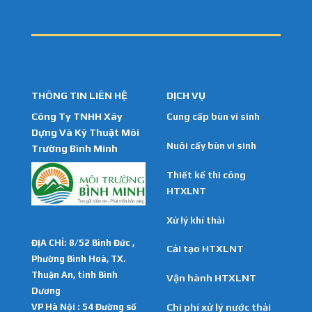
THÔNG TIN LIÊN HỆ
DỊCH VỤ
Công Ty TNHH Xây
Cung cấp bùn vi sinh
Dựng Và Kỹ Thuật Môi
Nuôi cấy bùn vi sinh
Trường Bình Minh
Thiết kế thi công
HTXLNT
Xử lý khí thải
ĐỊA CHỈ: 8/52 Bình Đức ,
Cải tạo HTXLNT
Phường Bình Hoà, TX.
Thuận An, tỉnh Bình
Vận hành HTXLNT
Dương
VP Hà Nội : 54 Đường số
Chi phí xử lý nước thải