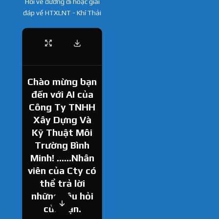
Hỏi về đường đi hoặc giải
đáp về HTXLNT - Khí Thải
Chào mừng bạn
đến với AI của
Công Ty TNHH
Xây Dựng Và
Kỹ Thuật Môi
Trường Bình
Minh! ......Nhân
viên của Cty có
thể trả lời
những câu hỏi
của bạn.