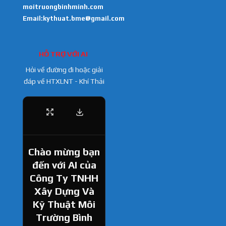
moitruongbinhminh.com
Email:kythuat.bme@gmail.com
HỖ TRỢ VỚI AI
Hỏi về đường đi hoặc giải
đáp về HTXLNT - Khí Thải
Chào mừng bạn
đến với AI của
Công Ty TNHH
Xây Dựng Và
Kỹ Thuật Môi
Trường Bình