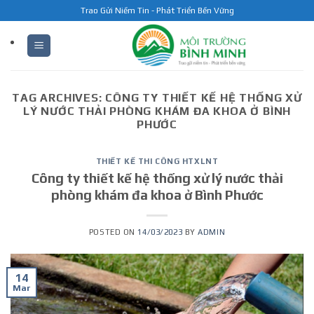
Skip
Trao Gửi Niềm Tin - Phát Triển Bền Vững
to
content
TAG ARCHIVES:
CÔNG TY THIẾT KẾ HỆ THỐNG XỬ
LÝ NƯỚC THẢI PHÒNG KHÁM ĐA KHOA Ở BÌNH
PHƯỚC
THIẾT KẾ THI CÔNG HTXLNT
Công ty thiết kế hệ thống xử lý nước thải
phòng khám đa khoa ở Bình Phước
POSTED ON
14/03/2023
BY
ADMIN
14
Mar