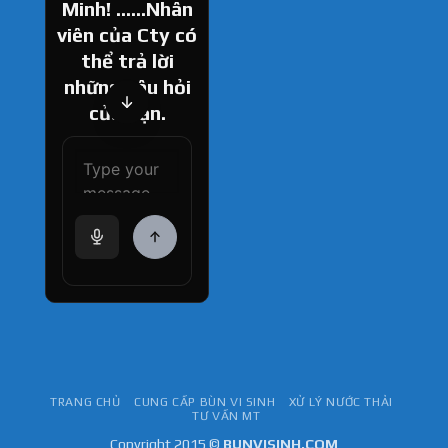
Minh! ......Nhân
viên của Cty có
thể trả lời
những câu hỏi
của bạn.
How can I help
you today?
TRANG CHỦ
CUNG CẤP BÙN VI SINH
XỬ LÝ NƯỚC THẢI
TƯ VẤN MT
Copyright 2015 ©
BUNVISINH.COM