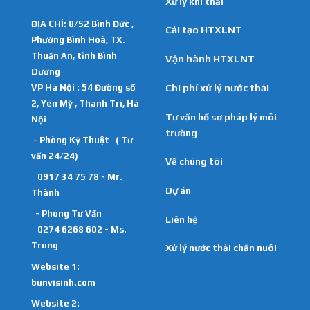
Xử lý khí thải
ĐỊA CHỈ: 8/52 Bình Đức ,
Cải tạo HTXLNT
Phường Bình Hoà, TX.
Thuận An, tỉnh Bình
Vận hành HTXLNT
Dương
VP Hà Nội : 54 Đường số
Chi phí xử lý nước thải
2, Yên Mỹ , Thanh Trì, Hà
Tư vấn hồ sơ pháp lý môi
Nội
trường
- Phòng Kỹ Thuật ( Tư
vấn 24/24)
Về chúng tôi
0917 34 75 78 - Mr.
Dự án
Thành
- Phòng Tư Vấn
Liên hệ
0274 6268 602 - Ms.
Trung
Xử lý nước thải chăn nuôi
Website 1:
bunvisinh.com
Website 2: