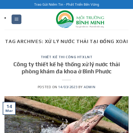
Skip
Trao Gửi Niềm Tin - Phát Triển Bền Vững
to
content
TAG ARCHIVES:
XỬ LÝ NƯỚC THẢI TẠI ĐỒNG XOÀI
THIẾT KẾ THI CÔNG HTXLNT
Công ty thiết kế hệ thống xử lý nước thải
phòng khám đa khoa ở Bình Phước
POSTED ON
14/03/2023
BY
ADMIN
14
Mar