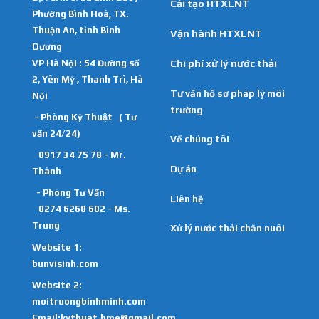
Cải tạo HTXLNT
Phường Bình Hoà, TX.
Thuận An, tỉnh Bình
Vận hành HTXLNT
Dương
VP Hà Nội : 54 Đường số
Chi phí xử lý nước thải
2, Yên Mỹ , Thanh Trì, Hà
Tư vấn hồ sơ pháp lý môi
Nội
trường
- Phòng Kỹ Thuật ( Tư
vấn 24/24)
Về chúng tôi
0917 34 75 78 - Mr.
Dự án
Thành
- Phòng Tư Vấn
Liên hệ
0274 6268 602 - Ms.
Trung
Xử lý nước thải chăn nuôi
Website 1:
bunvisinh.com
Website 2:
moitruongbinhminh.com
Email:kythuat.bme@gmail.com