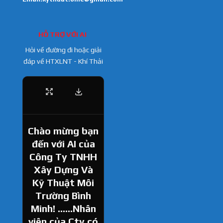
HỖ TRỢ VỚI AI
Hỏi về đường đi hoặc giải
đáp về HTXLNT - Khí Thải
Chào mừng bạn
đến với AI của
Công Ty TNHH
Xây Dựng Và
Kỹ Thuật Môi
Trường Bình
Minh! ......Nhân
viên của Cty có