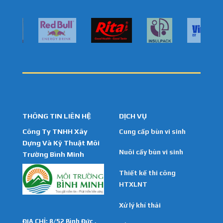
THÔNG TIN LIÊN HỆ
DỊCH VỤ
Công Ty TNHH Xây
Cung cấp bùn vi sinh
Dựng Và Kỹ Thuật Môi
Nuôi cấy bùn vi sinh
Trường Bình Minh
Thiết kế thi công
HTXLNT
Xử lý khí thải
ĐỊA CHỈ: 8/52 Bình Đức ,