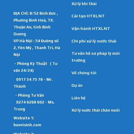
Xử lý khí thải
ĐỊA CHỈ: 8/52 Bình Đức ,
Cải tạo HTXLNT
Phường Bình Hoà, TX.
Thuận An, tỉnh Bình
Vận hành HTXLNT
Dương
VP Hà Nội : 54 Đường số
Chi phí xử lý nước thải
2, Yên Mỹ , Thanh Trì, Hà
Tư vấn hồ sơ pháp lý môi
Nội
trường
- Phòng Kỹ Thuật ( Tư
vấn 24/24)
Về chúng tôi
0917 34 75 78 - Mr.
Dự án
Thành
- Phòng Tư Vấn
Liên hệ
0274 6268 602 - Ms.
Trung
Xử lý nước thải chăn nuôi
Website 1:
bunvisinh.com