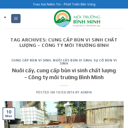
Skip
Trao Gửi Niềm Tin - Phát Triển Bền Vững
to
content
TAG ARCHIVES:
CUNG CẤP BÙN VI SINH CHẤT
LƯỢNG – CÔNG TY MÔI TRƯỜNG BÌNH
CUNG CẤP BÙN VI SINH
,
NUÔI CẤY BÙN VI SINH
,
SỰ CỐ BÙN VI
SINH
Nuôi cấy, cung cấp bùn vi sinh chất lượng
– Công ty môi trường Bình Minh
POSTED ON
10/03/2016
BY
ADMIN
10
Mar