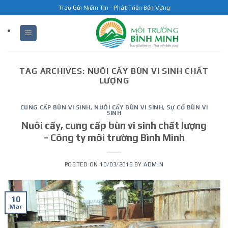
Skip
Trao Gửi Niềm Tin - Phát Triển Bền Vững
to
content
TAG ARCHIVES:
NUÔI CẤY BÙN VI SINH CHẤT
LƯỢNG
CUNG CẤP BÙN VI SINH
,
NUÔI CẤY BÙN VI SINH
,
SỰ CỐ BÙN VI
SINH
Nuôi cấy, cung cấp bùn vi sinh chất lượng
– Công ty môi trường Bình Minh
POSTED ON
10/03/2016
BY
ADMIN
10
Mar