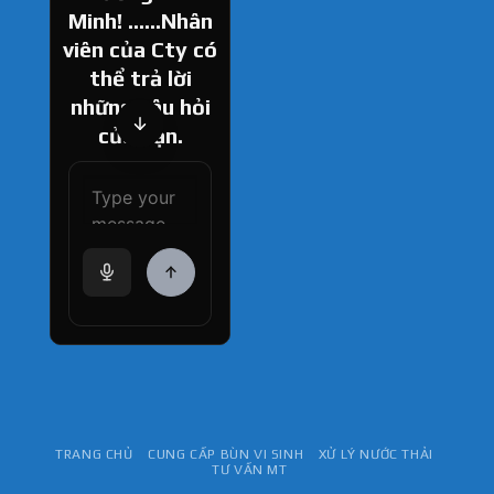
Minh! ......Nhân
viên của Cty có
thể trả lời
những câu hỏi
của bạn.
How can I help
you today?
TRANG CHỦ
CUNG CẤP BÙN VI SINH
XỬ LÝ NƯỚC THẢI
TƯ VẤN MT