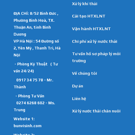
Xử lý khí thải
ĐỊA CHỈ: 8/52 Bình Đức ,
Cải tạo HTXLNT
Phường Bình Hoà, TX.
Thuận An, tỉnh Bình
Vận hành HTXLNT
Dương
VP Hà Nội : 54 Đường số
Chi phí xử lý nước thải
2, Yên Mỹ , Thanh Trì, Hà
Tư vấn hồ sơ pháp lý môi
Nội
trường
- Phòng Kỹ Thuật ( Tư
vấn 24/24)
Về chúng tôi
0917 34 75 78 - Mr.
Dự án
Thành
- Phòng Tư Vấn
Liên hệ
0274 6268 602 - Ms.
Trung
Xử lý nước thải chăn nuôi
Website 1:
bunvisinh.com