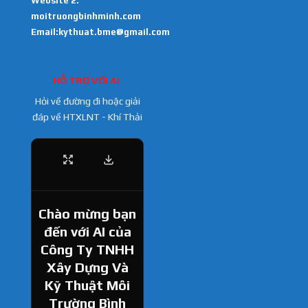
Website 2:
moitruongbinhminh.com
Email:kythuat.bme@gmail.com
HỖ TRỢ VỚI AI
Hỏi về đường đi hoặc giải
đáp về HTXLNT - Khí Thải
Chào mừng bạn
đến với AI của
Công Ty TNHH
Xây Dựng Và
Kỹ Thuật Môi
Trường Bình